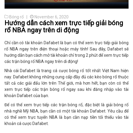
Bóng rổ |
November 6, 2020
Hướng dẫn cách xem trực tiếp giải bóng
rổ NBA ngay trên di động
Chỉ cần có tài khoản Dafabet là bạn có thể xem trực tiếp giải bóng
rổ NBA ngay trên điện thoại hoặc máy tính! Sau đây, Dafabet sẽ
hướng dẫn bạn cách mở tài khoản chỉ trong 2 phút để xem trực tiếp
các trận bóng rổ NBA ngay trên di động!
Nhà cái Dafabet là trang cá cược bóng rổ tốt nhất Việt Nam hiện
nay. Dafabet không những cung cấp đầy đủ các kèo bóng rổ thuộc
tất cả các giải đấu lớn trên Thế giới, mà hơn hết, bạn còn có thể
xem trực tiếp các trận bóng rổ ngay sau khi đăng nhập vào tài
khoản Dafabet của bạn.
Để có thể xem trực tiếp các trận bóng rổ, đặc biệt là giải bóng rổ
nhà nghề Mỹ NBA, bạn cần có một tài khoản Dafabet. Yêu cầu để
có thể xem trực tuyến NBA là bạn cần nạp tiền tối thiểu vào tài
khoản cá cược Dafabet.