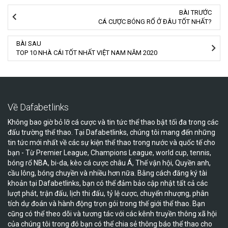
BÀI TRƯỚC
CÁ CƯỢC BÓNG RỔ Ở ĐÂU TỐT NHẤT?
BÀI SAU
TOP 10 NHÀ CÁI TỐT NHẤT VIỆT NAM NĂM 2020
Về Dafabetlinks
Không bao giờ bỏ lỡ cá cược và tin tức thể thao bật tối đa trong các
đấu trường thể thao. Tại Dafabetlinks, chúng tôi mang đến những
tin tức mới nhất về các sự kiện thể thao trong nước và quốc tế cho
bạn - Từ Premier League, Champions League, world cup, tennis,
bóng rổ NBA, bi-da, kèo cá cược châu Á, Thế vận hội, Quyền anh,
cầu lông, bóng chuyền và nhiều hơn nữa. Bằng cách đăng ký tài
khoản tại Dafabetlinks, bạn có thể đảm bảo cập nhật tất cả các
lượt phát, trận đấu, lịch thi đấu, tỷ lệ cược, chuyển nhượng, phân
tích dự đoán và hành động trọn gói trong thế giới thể thao. Bạn
cũng có thể theo dõi và tương tác với các kênh truyền thông xã hội
của chúng tôi trong đó bạn có thể chia sẻ thông báo thể thao cho