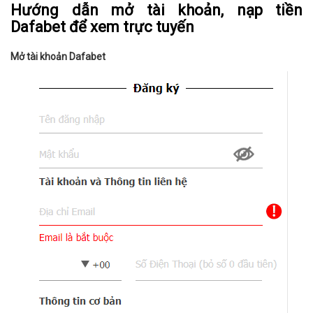
Hướng dẫn mở tài khoản, nạp tiền
Dafabet để xem trực tuyến
Mở tài khoản Dafabet