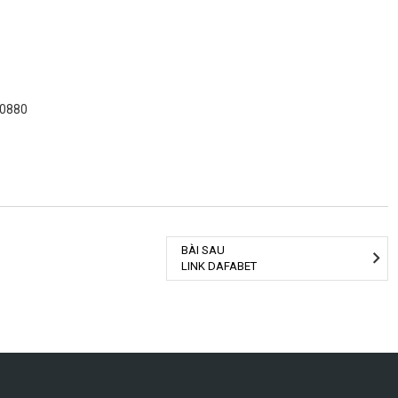
80880
BÀI SAU
LINK DAFABET