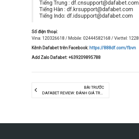
Tiếng Trung : df.cnsupport@dafabet.com
Tiếng Hàn : df.krsupport@dafabet.com
Tiếng Indo: df.idsupport@dafabet.com
Số điện thoại:
Vina: 120326618 / Mobile: 02444582168 / Viettel: 122
Kênh Dafabet trên Facebook:
https://888df.com/fbvn
Add Zalo Dafabet: +639209895788
BÀI TRƯỚC
DAFABET REVIEW: ĐÁNH GIÁ TRANG NHÀ CÁI DAFABET 2021