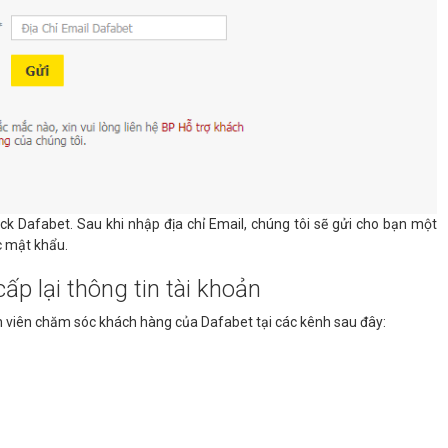
ck Dafabet. Sau khi nhập địa chỉ Email, chúng tôi sẽ gửi cho bạn một
c mật khẩu.
ấp lại thông tin tài khoản
ân viên chăm sóc khách hàng của Dafabet tại các kênh sau đây: