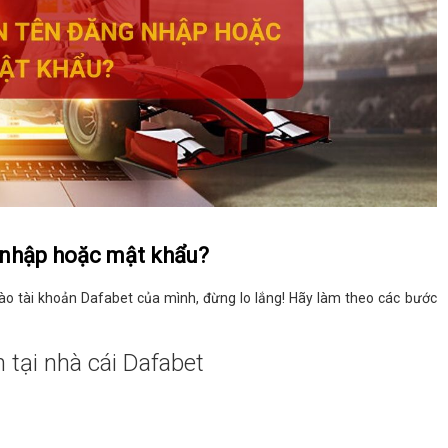
 nhập hoặc mật khẩu?
o tài khoản Dafabet của mình, đừng lo lắng! Hãy làm theo các bước
tại nhà cái Dafabet