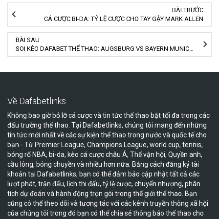
BÀI TRƯỚC
CÁ CƯỢC BI-DA: TỶ LỆ CƯỢC CHO TAY GẬY MARK ALLEN
BÀI SAU
SOI KÈO DAFABET THỂ THAO: AUGSBURG VS BAYERN MUNICH (16/2)
Về Dafabetlinks
Không bao giờ bỏ lỡ cá cược và tin tức thể thao bật tối đa trong các
đấu trường thể thao. Tại Dafabetlinks, chúng tôi mang đến những
tin tức mới nhất về các sự kiện thể thao trong nước và quốc tế cho
bạn - Từ Premier League, Champions League, world cup, tennis,
bóng rổ NBA, bi-da, kèo cá cược châu Á, Thế vận hội, Quyền anh,
cầu lông, bóng chuyền và nhiều hơn nữa. Bằng cách đăng ký tài
khoản tại Dafabetlinks, bạn có thể đảm bảo cập nhật tất cả các
lượt phát, trận đấu, lịch thi đấu, tỷ lệ cược, chuyển nhượng, phân
tích dự đoán và hành động trọn gói trong thế giới thể thao. Bạn
cũng có thể theo dõi và tương tác với các kênh truyền thông xã hội
của chúng tôi trong đó bạn có thể chia sẻ thông báo thể thao cho