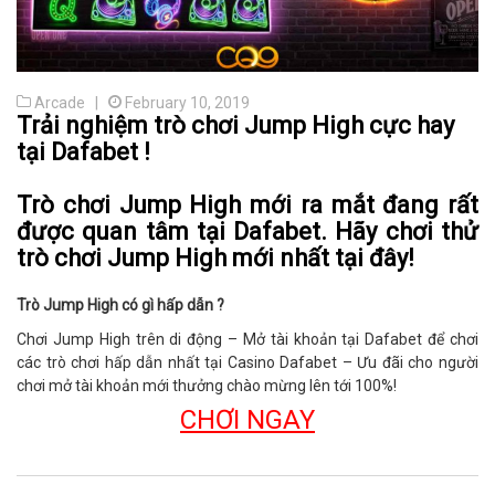
Arcade |
February 10, 2019
Trải nghiệm trò chơi Jump High cực hay
tại Dafabet !
Trò chơi Jump High mới ra mắt đang rất
được quan tâm tại Dafabet. Hãy chơi thử
trò chơi Jump High mới nhất tại đây!
Trò Jump High có gì hấp dẫn ?
Chơi Jump High trên di động – Mở tài khoản tại Dafabet để chơi
các trò chơi hấp dẫn nhất tại Casino Dafabet – Ưu đãi cho người
chơi mở tài khoản mới thưởng chào mừng lên tới 100%!
CHƠI NGAY