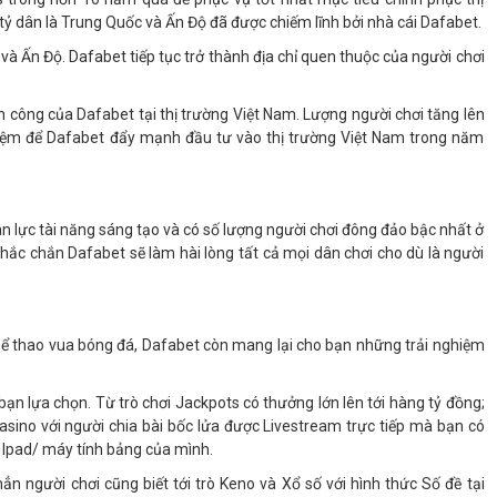
ỷ dân là Trung Quốc và Ấn Độ đã được chiếm lĩnh bởi nhà cái Dafabet.
 và Ấn Độ. Dafabet tiếp tục trở thành địa chỉ quen thuộc của người chơi
ông của Dafabet tại thị trường Việt Nam. Lượng người chơi tăng lên
c đệm để Dafabet đẩy mạnh đầu tư vào thị trường Việt Nam trong năm
n lực tài năng sáng tạo và có số lượng người chơi đông đảo bậc nhất ở
ắc chắn Dafabet sẽ làm hài lòng tất cả mọi dân chơi cho dù là người
ể thao vua bóng đá, Dafabet còn mang lại cho bạn những trải nghiệm
bạn lựa chọn. Từ trò chơi Jackpots có thưởng lớn lên tới hàng tỷ đồng;
Casino với người chia bài bốc lửa được Livestream trực tiếp mà bạn có
ay Ipad/ máy tính bảng của mình.
 người chơi cũng biết tới trò Keno và Xổ số với hình thức Số đề tại