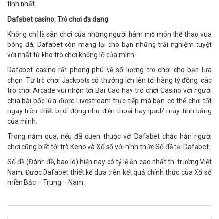
tính nhất.
Dafabet casino: Trò chơi đa dạng
Không chỉ là sân chơi của những người hâm mộ môn thể thao vua
bóng đá, Dafabet còn mang lại cho bạn những trải nghiệm tuyệt
vời nhất từ kho trò chơi khổng lồ của mình.
Dafabet casino rất phong phú về số lượng trò chơi cho bạn lựa
chọn. Từ trò chơi Jackpots có thưởng lớn lên tới hàng tỷ đồng; các
trò chơi Arcade vui nhộn tới Bài Cào hay trò chơi Casino với người
chia bài bốc lửa được Livestream trực tiếp mà bạn có thể chơi tốt
ngay trên thiết bị di động như điện thoại hay Ipad/ máy tính bảng
của mình.
Trong năm qua, nếu đã quen thuộc với Dafabet chắc hẳn người
chơi cũng biết tới trò Keno và Xổ số với hình thức Số đề tại Dafabet.
Số đề (Đánh đề, bao lô) hiện nay có tỷ lệ ăn cao nhất thị trường Việt
Nam. Được Dafabet thiết kế dựa trên kết quả chính thức của Xổ số
miền Bắc – Trung – Nam.