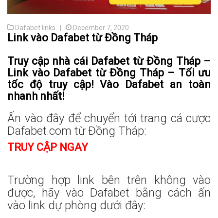
Dafabet links |
December 7, 2020
Link vào Dafabet từ Đồng Tháp
Truy cập nhà cái Dafabet từ Đồng Tháp –
Link vào Dafabet từ Đồng Tháp – Tối ưu
tốc độ truy cập! Vào Dafabet an toàn
nhanh nhất!
Ấn vào đây để chuyển tới trang cá cược
Dafabet.com từ Đồng Tháp:
TRUY CẬP NGAY
Trường hợp link bên trên không vào
được, hãy vào Dafabet bằng cách ấn
vào link dự phòng dưới đây: