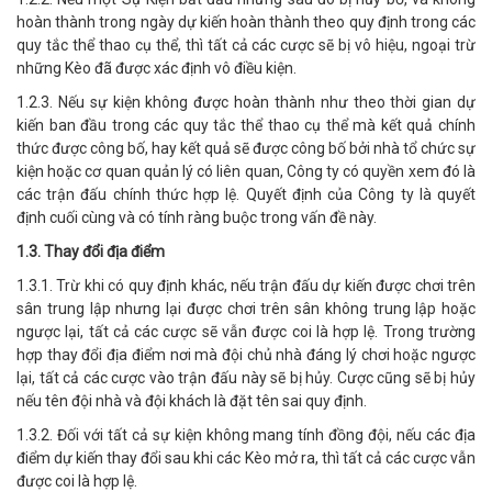
hoàn thành trong ngày dự kiến hoàn thành theo quy định trong các
quy tắc thể thao cụ thể, thì tất cả các cược sẽ bị vô hiệu, ngoại trừ
những Kèo đã được xác định vô điều kiện.
1.2.3. Nếu sự kiện không được hoàn thành như theo thời gian dự
kiến ban đầu trong các quy tắc thể thao cụ thể mà kết quả chính
thức được công bố, hay kết quả sẽ được công bố bởi nhà tổ chức sự
kiện hoặc cơ quan quản lý có liên quan, Công ty có quyền xem đó là
các trận đấu chính thức hợp lệ. Quyết định của Công ty là quyết
định cuối cùng và có tính ràng buộc trong vấn đề này.
1.3. Thay đổi địa điểm
1.3.1. Trừ khi có quy định khác, nếu trận đấu dự kiến được chơi trên
sân trung lập nhưng lại được chơi trên sân không trung lập hoặc
ngược lại, tất cả các cược sẽ vẫn được coi là hợp lệ. Trong trường
hợp thay đổi địa điểm nơi mà đội chủ nhà đáng lý chơi hoặc ngược
lại, tất cả các cược vào trận đấu này sẽ bị hủy. Cược cũng sẽ bị hủy
nếu tên đội nhà và đội khách là đặt tên sai quy định.
1.3.2. Đối với tất cả sự kiện không mang tính đồng đội, nếu các địa
điểm dự kiến thay đổi sau khi các Kèo mở ra, thì tất cả các cược vẫn
được coi là hợp lệ.