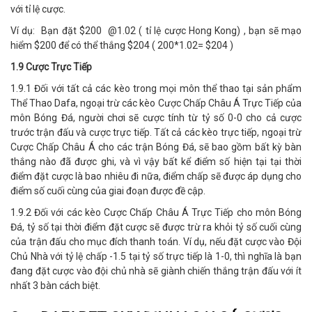
với tỉ lệ cược.
Ví dụ: Bạn đặt $200 @1.02 ( tỉ lệ cược Hong Kong) , bạn sẽ mạo
hiểm $200 để có thể thắng $204 ( 200*1.02= $204 )
1.9 Cược Trực Tiếp
1.9.1 Đối với tất cả các kèo trong mọi môn thể thao tại sản phẩm
Thể Thao Dafa, ngoại trừ các kèo Cược Chấp Châu Á Trực Tiếp của
môn Bóng Đá, người chơi sẽ cược tính từ tỷ số 0-0 cho cả cược
trước trận đấu và cược trực tiếp. Tất cả các kèo trực tiếp, ngoại trừ
Cược Chấp Châu Á cho các trận Bóng Đá, sẽ bao gồm bất kỳ bàn
thắng nào đã được ghi, và vì vậy bất kể điểm số hiện tại tại thời
điểm đặt cược là bao nhiêu đi nữa, điểm chấp sẽ được áp dụng cho
điểm số cuối cùng của giai đoạn được đề cập.
1.9.2 Đối với các kèo Cược Chấp Châu Á Trực Tiếp cho môn Bóng
Đá, tỷ số tại thời điểm đặt cược sẽ được trừ ra khỏi tỷ số cuối cùng
của trận đấu cho mục đích thanh toán. Ví dụ, nếu đặt cược vào Đội
Chủ Nhà với tỷ lệ chấp -1.5 tại tỷ số trực tiếp là 1-0, thì nghĩa là bạn
đang đặt cược vào đội chủ nhà sẽ giành chiến thắng trận đấu với ít
nhất 3 bàn cách biệt.