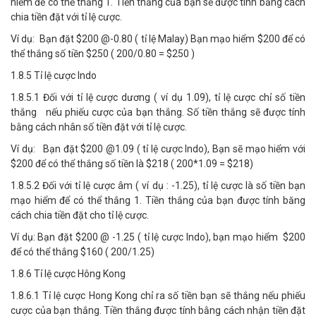
hiểm để có thể thắng 1. Tiền thắng của bạn sẽ được tính bằng cách
chia tiền đặt với tỉ lệ cược.
Ví dụ: Bạn đặt $200 @-0.80 ( tỉ lệ Malay) Bạn mạo hiểm $200 để có
thể thắng số tiền $250 ( 200/0.80 = $250 )
1.8.5 Tỉ lệ cược Indo
1.8.5.1 Đối với tỉ lệ cược dương ( ví dụ 1.09), tỉ lệ cược chỉ số tiền
thắng nếu phiếu cược của bạn thắng. Số tiền thắng sẽ được tính
bằng cách nhân số tiền đặt với tỉ lệ cược.
Ví dụ: Bạn đặt $200 @1.09 ( tỉ lệ cược Indo), Bạn sẽ mạo hiểm với
$200 để có thể thắng số tiền là $218 ( 200*1.09 = $218)
1.8.5.2 Đối với tỉ lệ cược âm ( ví dụ : -1.25), tỉ lệ cược là số tiền bạn
mạo hiểm để có thể thắng 1. Tiền thắng của bạn được tính băng
cách chia tiền đặt cho tỉ lệ cược.
Ví dụ: Bạn đặt $200 @ -1.25 ( tỉ lệ cược Indo), bạn mạo hiểm $200
để có thể thắng $160 ( 200/1.25)
1.8.6 Tỉ lệ cược Hông Kong
1.8.6.1 Tỉ lệ cược Hong Kong chỉ ra số tiền bạn sẽ thắng nếu phiếu
cược của bạn thắng. Tiền thắng được tính bằng cách nhận tiền đặt