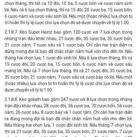
chọn thắng, thì tất cả 10 đôi, 10 ba, 5 cược bốn và cược năm sinh
lời. Nếu cả 6 lựa chọn thắng, thì cả 15 đôi, 20 cược ba, 15 cược bốn,
6 cược-năm và cược-sáu sinh lời. Nếu một (hoặc nhiều) lựa chọn bị
trì hoãn thì tỷ lệ cược cho lựa chọn đó sẽ được chuyển về tỷ lệ 1.00.
2.1.8.7. Kèo Super Heinz bao gồm 120 cược với 7 lựa chọn trong
những trận đấu khác nhau, 21 cược đôi, 35 cược ba, 35 cược bốn,
21 cược năm, 7 cược sáu và 1 cược bảy. Chỉ cần hai trận diễn ra
đúng mong đợi là bạn đã chắc chắn nắm huề vốn cho đến lời. Nếu
thắng hai chọn lựa, 1 cược đôi sinh lời. Nếu 6 lựa chọn thắng, thì cả
15 cược đôi, 20 cược ba, 15 cược bốn, 6 cược năm và cược sáu
mang lời. Nếu cả 7 chọn lựa thắng, thì cả 21 cược đôi, 35 cược ba,
35 cược bốn, 21 cược năm, 7 cược sáu và cược bảy có lời. Nếu một
(hoặc nhiều) lựa chọn bị trì hoãn thì tỷ lệ cược cho lựa chọn đó sẽ
được chuyển về tỷ lệ 1.00.
2.1.8.8. Kèo goliath bao gồm 247 cược với 8 lựa chọn trong những
trận đấu khác nhau, 28 cược đôi, 56 cược ba, 70 cược bốn, 56 cược
năm, 26 cược sáu, 8 cược bảy và 1 cược tám. Chỉ cần hai trận diễn
ra đúng mong đợi là bạn đã chắc chắn nắm huề vốn cho đến lời.
Nếu thắng hai chọn lựa, 1 cược đôi sinh lời. Nếu thắng 7 chọn lựa,
thì cả 21 cược đôi, 35 cược ba, 35 cược bốn, 21 cược năm, 7 cược