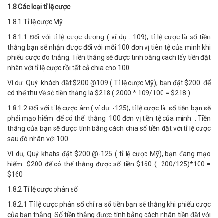
1.8 Các loại tỉ lệ cược
1.8.1 Tỉ lệ cược Mỹ
1.8.1.1 Đối với tỉ lệ cược dương ( ví dụ : 109), tỉ lệ cược là số tiền
thắng bạn sẽ nhận được đối với mỗi 100 đơn vị tiên tệ của minh khi
phiếu cược đó thắng. Tiền thắng sẽ được tính bằng cách lấy tiền đặt
nhân với tỉ lệ cược rồi tất cả chia cho 100.
Ví dụ: Quý khách đặt $200 @109 ( Tỉ lệ cược Mỹ), bạn đặt $200 để
có thể thu về số tiền thắng là $218 ( 2000 * 109/100 = $218 ).
1.8.1.2 Đối với tỉ lệ cược âm ( ví dụ: -125), tỉ lệ cược là số tiền bạn sẽ
phải mạo hiểm để có thể thắng 100 đơn vị tiền tệ của mình . Tiền
thắng của bạn sẽ được tính bằng cách chia số tiền đặt với tỉ lệ cược
sau đó nhân với 100.
Ví dụ, Quý khahs đặt $200 @-125 ( tỉ lệ cược Mỹ), bạn đang mạo
hiểm $200 để có thể thắng được số tiền $160 ( 200/125)*100 =
$160
1.8.2 Tỉ lệ cược phân số
1.8.2.1 Tỉ lệ cược phân số chỉ ra số tiền bạn sẽ thắng khi phiếu cược
của bạn thắng. Số tiền thắng được tính bằng cách nhân tiền đặt với