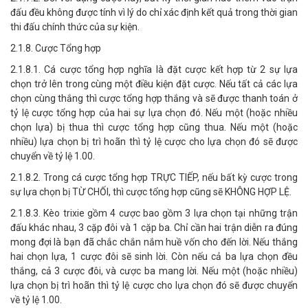
đấu đều không được tính vì lý do chỉ xác định kết quả trong thời gian
thi đấu chính thức của sự kiện.
2.1.8. Cược Tổng hợp
2.1.8.1. Cá cược tổng hợp nghĩa là đặt cược kết hợp từ 2 sự lựa
chọn trở lên trong cùng một điều kiện đặt cược. Nếu tất cả các lựa
chọn cùng thắng thì cược tổng hợp thắng và sẽ được thanh toán ở
tỷ lệ cược tổng hợp của hai sự lựa chọn đó. Nếu một (hoặc nhiều
chọn lựa) bị thua thì cược tổng hợp cũng thua. Nếu một (hoặc
nhiều) lựa chọn bị trì hoãn thì tỷ lệ cược cho lựa chọn đó sẽ được
chuyển về tỷ lệ 1.00.
2.1.8.2. Trong cá cược tổng hợp TRỰC TIẾP, nếu bất kỳ cược trong
sự lựa chọn bị TỪ CHỐI, thì cược tổng hợp cũng sẽ KHÔNG HỢP LỆ.
2.1.8.3. Kèo trixie gồm 4 cược bao gồm 3 lựa chọn tại những trận
đấu khác nhau, 3 cặp đôi và 1 cặp ba. Chỉ cần hai trận diễn ra đúng
mong đợi là bạn đã chắc chắn nắm huề vốn cho đến lời. Nếu thắng
hai chọn lựa, 1 cược đôi sẽ sinh lời. Còn nếu cả ba lựa chọn đều
thắng, cả 3 cược đôi, và cược ba mang lời. Nếu một (hoặc nhiều)
lựa chọn bị trì hoãn thì tỷ lệ cược cho lựa chọn đó sẽ được chuyển
về tỷ lệ 1.00.