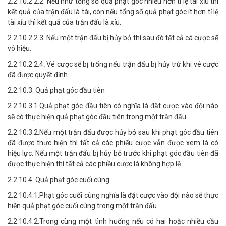
2.2.10.2.2.2. Nếu như tổng số quả phạt góc nhiều hơn tỉ lệ tài xỉu thì
kết quả của trận đấu là tài, còn nếu tổng số quả phạt góc ít hơn tỉ lệ
tài xỉu thì kết quả của trận đấu là xỉu.
2.2.10.2.2.3. Nếu một trận đấu bị hủy bỏ thì sau đó tất cả cá cược sẽ
vô hiệu.
2.2.10.2.2.4
.
Vé cược sẽ bị trống nếu trận đấu bị hủy trừ khi vé cược
đã được quyết định.
2.2.10.3. Quả phạt góc đầu tiên
2.2.10.3.1.Quả phạt góc đầu tiên có nghĩa là đặt cược vào đội nào
sẽ có thực hiện quả phạt góc đầu tiên trong một trận đấu.
2.2.10.3.2.Nếu một trận đấu được hủy bỏ sau khi phạt góc đầu tiên
đã được thực hiện thì tất cả các phiếu cược vẫn được xem là có
hiệu lực. Nếu một trận đấu bị hủy bỏ trước khi phạt góc đầu tiên đã
được thực hiện thì tất cả các phiều cược là không hợp lệ.
2.2.10.4. Quả phạt góc cuối cùng
2.2.10.4.1.Phạt góc cuối cùng nghĩa là đặt cược vào đội nào sẽ thực
hiện quả phạt góc cuối cùng trong một trận đấu.
2.2.10.4.2.Trong cùng một tình huống nếu có hai hoặc nhiều cầu