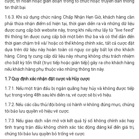
cược, trì hoãn hoặc gián đoạn trong tổ chức hoặc truyền dẫn thông
tin thất bại.
1.6.3. Khi sử dụng chức năng Chấp Nhận Hẹn Giờ, khách hàng cần
phải thừa nhận điểm số hiện tại, thời gian diễn ra và những dữ liệu
được cung cấp bởi website này, trong khi nếu như lấy từ “live feed”
thì thông tin được cung cấp bởi một bên thứ ba và có thể dẫn đến
thời gian chậm trễ và/ hoặc có thể không chính xác, tất cả cược đặt
dựa trên dữ liệu này hoàn toàn có nguy cơ gây bất lợi cho khách
hàng. Công ty cung cấp dữ liệu này nhưng không chịu trách nhiệm
cho bất kỳ tổn thất (trực tiếp hoặc gián tiếp) gây ra cho khách hàng
nếu khách hàng phụ thuộc vào những thông tin này.
1.7 Quy định xác nhận đặt cược và Hủy cược
1.7.1. Nếu một trận đấu bị ngắn quãng hay hủy và không được tiếp
tục trong vòng 48h sau khi diễn ra, vé cược sẽ bị vô hiệu.
1.7.2. Nếu các cầu thủ/đội bóng có hành vi không đúng mực, chúng
tôi bảo lưu quyền vô hiệu vé cược.
1.7.3. Nếu giao dịch vẫn mở với kết quả tỷ số không chính xác hay
tình trạng trận đấu không chính xác tác động đáng kể đến giá trị,
chúng tôi bảo lưu quyền bỏ trống vé cược.