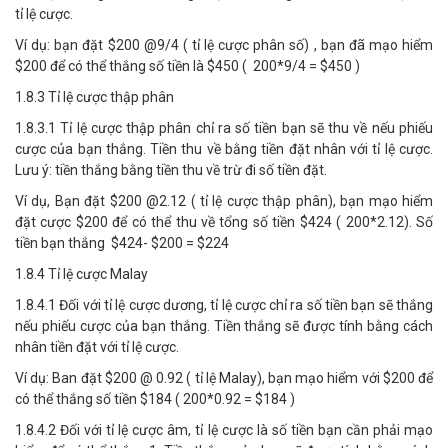
tỉ lệ cược.
Ví dụ: bạn đặt $200 @9/4 ( tỉ lệ cược phân số) , bạn đã mạo hiểm
$200 để có thể thắng số tiền là $450 ( 200*9/4 = $450 )
1.8.3 Tỉ lệ cược thập phân
1.8.3.1 Tỉ lệ cược thập phân chỉ ra số tiền bạn sẽ thu về nếu phiếu
cược của bạn thắng. Tiền thu về bằng tiền đặt nhân với tỉ lệ cược.
Lưu ý: tiền thắng bằng tiền thu về trừ đi số tiền đặt.
Ví dụ, Bạn đặt $200 @2.12 ( tỉ lệ cược thập phân), bạn mạo hiểm
đặt cược $200 để có thể thu về tổng số tiền $424 ( 200*2.12). Số
tiền bạn thắng $424- $200 = $224
1.8.4 Tỉ lệ cược Malay
1.8.4.1 Đối với tỉ lệ cược dương, tỉ lệ cược chỉ ra số tiền bạn sẽ thắng
nếu phiếu cược của bạn thắng. Tiền thắng sẽ được tính bằng cách
nhân tiền đặt với tỉ lệ cược.
Ví dụ: Ban đặt $200 @ 0.92 ( tỉ lệ Malay), bạn mạo hiểm với $200 để
có thể thắng số tiền $184 ( 200*0.92 = $184 )
1.8.4.2 Đối với tỉ lệ cược âm, tỉ lệ cược là số tiền bạn cần phải mạo