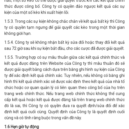
hảo, một số Kèo có thể được giải quyết trước khi các kết quả chính
thức được công bố. Công ty có quyền đảo ngược kết quả các sự
kiện của một số kèo khi xuất hiện lỗi.
1.5.3. Trong các sự kiện không chắc chắn về kết quả bất kỳ thì Công
ty có quyền tạm ngưng để giải quyết các kèo trong một thời gian
không giới hạn.
1.5.4. Công ty sẽ không nhận bất kỳ sửa đổi hoặc thay đổi kết quả
sau 72 giờ sau khi sự kiện bắt đầu, cho các cược đã được giải quyết.
1.5.5. Trường hợp có sự mâu thuẫn giữa các kết quả chính thức và
kết quả được đăng trên Website của Công ty thì mâu thuẫn đó sẽ
được giải quyết bằng cách dựa trên băng ghi hình sự kiện của Công
ty để xác định kết quả chính xác. Tuy nhiên, nếu không có băng ghi
hình thì kết quả chính xác sẽ được xác định theo kết quả của nhà tổ
chức hoặc cơ quan quản lý có liên quan theo công bố của họ trên
trang web chính thức. Nếu trang web chính thức không thể cung
cấp kết quả hoặc kết quả được đăng tải trên trang web chính thức
đó là sai, thì Công ty có quyền đưa ra quyết định/sửa đổi để xác
định kết quả cuối cùng. Quyết định của Công ty là quyết định cuối
cùng và có tính ràng buộc trong vấn đề này.
1.6 Hẹn giờ tự động