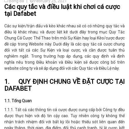
Bóng đá |
February 25, 2021
Các quy tắc và điều luật khi chơi cá cược
tại Dafabet
Các sự kiện/trận đấu và kèo khác nhau sẽ có có những quy tắc và
điều lệ khác nhau; và được liệt kê dưới đây trong mục Quy Tắc
Chung Cá Cược Thể Thao trên mỗi Sự Kiện hay loại Kèo/cược được
đề cập trong Website này. Dưới đây là các quy tắc cá cược chung
đối với tất cả các Sự Kiện và loại cược, và cần được tuân thủ
nghiêm ngặt. Trong trường hợp áp dụng, các quy định và định
nghĩa nêu trong Điều khoản và Điều kiện sẽ được công bố trên
website công ty và sẽ áp dụng đối với các Quy tắc và Điều Lệ này.
1.
QUY ĐỊNH CHUNG VỀ ĐẶT CƯỢC TẠI
DAFABET
1.1. Tổng Quan
1.1.1. Tất cả các thông tin cá cược được cung cấp bởi Công ty đều
được thực hiện với độ tin cậy cao. Tuy nhiên công ty không thể
nhận trách nhiệm đối với bất kỳ lỗi hoặc thiếu sót liên quan đến
ngày tháng, thời gian, địa điểm, đối thủ cạnh tranh, tỷ lệ cược, kết