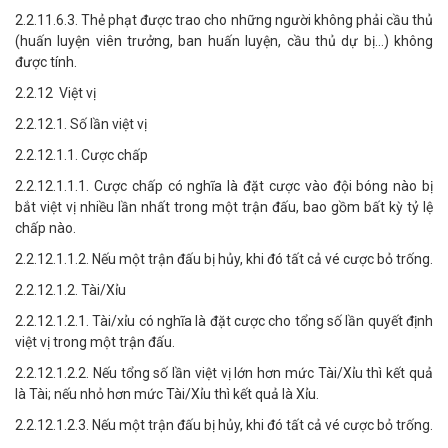
2.2.11.6.3. Thẻ phạt được trao cho những người không phải cầu thủ
(huấn luyện viên trưởng, ban huấn luyện, cầu thủ dự bị…) không
được tính.
2.2.12 Việt vị
2.2.12.1. Số lần việt vị
2.2.12.1.1. Cược chấp
2.2.12.1.1.1. Cược chấp có nghĩa là đặt cược vào đội bóng nào bị
bắt việt vị nhiều lần nhất trong một trận đấu, bao gồm bất kỳ tỷ lệ
chấp nào.
2.2.12.1.1.2. Nếu một trận đấu bị hủy, khi đó tất cả vé cược bỏ trống.
2.2.12.1.2. Tài/Xỉu
2.2.12.1.2.1. Tài/xỉu có nghĩa là đặt cược cho tổng số lần quyết định
việt vị trong một trận đấu.
2.2.12.1.2.2. Nếu tổng số lần việt vị lớn hơn mức Tài/Xỉu thì kết quả
là Tài; nếu nhỏ hơn mức Tài/Xỉu thì kết quả là Xỉu.
2.2.12.1.2.3. Nếu một trận đấu bị hủy, khi đó tất cả vé cược bỏ trống.