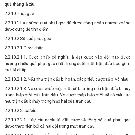
quả thắng là xỉu.
2.2.10 Phạt góc
2.2.10.1 Là những quả phạt góc đã được công nhận nhưng không
được dung để tính điểm.
2.2.10.2 Số quả phạt góc
2.2.10.2.1 Cược chấp
2.2.10.2.1.1. Cược chấp có nghĩa là đặt cược vào đội nào được
hưởng nhiều quả phạt góc nhất trong suốt một trận đấu bao gồm
cả tỉ lệ chấp.
2.2.10.2.1.2. Nếu như trận đấu bị hoãn, các phiếu cược sẽ bị vô hiệu
2.2.10.2.1.3. Vé cược chấp hiệp một sẽ bị trống nếu trận đấu bị hủy
trong hiệp một của trận đấu. Vé cược chấp hiệp một sẽ có hiệu lực
nếu trận đấu bị hủy trong hiệp hai của trận đấu.
2.2.10.2.2. tài/xỉu
2.2.10.2.2.1. Tài/ xỉu nghĩa là đặt cược về tổng số quả phạt góc
được thực hiện bởi cả hai đội trong một trận đấu.