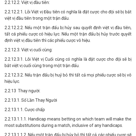
2.2.12.2. Việt vị đầu tiên:
2.2.12.2.1. Lỗi Việt vị Đầu tiên có nghĩa là đặt cược cho đội sẽ bị bắt
việt vị đầu tiên trong một trận đấu.
2.2.12.2.2. Nếu một trận đấu bị hủy sau quyết định việt vị đầu tiên,
tất cá phiếu cược có hiệu lực. Nếu một trận đấu bị hủy trước quyết
định việt vị đầu tiên thì các phiếu cược vô hiệu.
2.2.12.3. Việt vị cuối cùng:
2.2.12.3.1. Lỗi Việt vị Cuối cùng có nghĩa là đặt cược cho đội sẽ bị
bắt việt vị cuối cùng trong một trận đấu.
2.2.12.3.2. Nếu trận đấu bị huỷ bỏ thì tất cả mọi phiếu cược sẽ bị vô
hiệu lực.
2.2.13 Thay người:
2.2.13.1. Số Lần Thay Người
2.2.13.1.1. Cược chấp
2.2.13.1.1.1. Handicap means betting on which team will make the
most substitutions during a match, inclusive of any handicaps.
2.2.13.1.1.2. Nếu một trận đấu bị hủy bỏ thì tất cả các phiếu cược sẽ