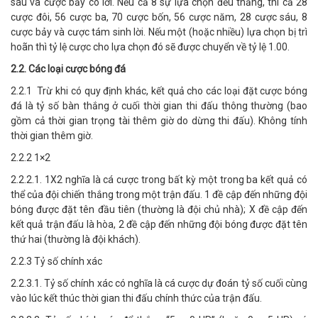
sáu và cược bảy có lời. Nếu cả 8 sự lựa chọn đều thắng, thì cả 28
cược đôi, 56 cược ba, 70 cược bốn, 56 cược năm, 28 cược sáu, 8
cược bảy và cược tám sinh lời. Nếu một (hoặc nhiều) lựa chọn bị trì
hoãn thì tỷ lệ cược cho lựa chọn đó sẽ được chuyển về tỷ lệ 1.00.
2.2. Các loại cược bóng đá
2.2.1 Trừ khi có quy định khác, kết quả cho các loại đặt cược bóng
đá là tỷ số bàn thắng ở cuối thời gian thi đấu thông thường (bao
gồm cả thời gian trọng tài thêm giờ do dừng thi đấu). Không tính
thời gian thêm giờ.
2.2.2 1×2
2.2.2.1. 1X2 nghĩa là cá cược trong bất kỳ một trong ba kết quả có
thể của đội chiến thắng trong một trận đấu. 1 đề cập đến những đội
bóng được đặt tên đầu tiên (thường là đội chủ nhà); X đề cập đến
kết quả trận đấu là hòa, 2 đề cập đến những đội bóng được đặt tên
thứ hai (thường là đội khách).
2.2.3 Tỷ số chính xác
2.2.3.1. Tỷ số chính xác có nghĩa là cá cược dự đoán tỷ số cuối cùng
vào lúc kết thúc thời gian thi đấu chính thức của trận đấu.