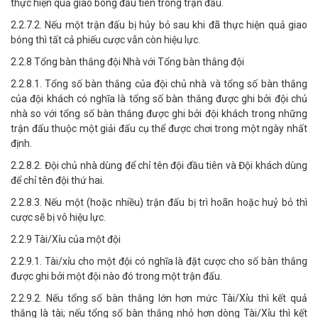
thực hiện quả giao bóng đầu tiên trong trận đấu.
2.2.7.2. Nếu một trận đấu bị hủy bỏ sau khi đã thực hiện quả giao
bóng thì tất cả phiếu cược vẫn còn hiệu lực.
2.2.8 Tổng bàn thắng đội Nhà với Tổng bàn thắng đội
2.2.8.1. Tổng số bàn thắng của đội chủ nhà và tổng số bàn thắng
của đội khách có nghĩa là tổng số bàn thắng được ghi bởi đội chủ
nhà so với tổng số bàn thắng được ghi bởi đội khách trong những
trận đấu thuộc một giải đấu cụ thể được chơi trong một ngày nhất
định.
2.2.8.2. Đội chủ nhà dùng để chỉ tên đội đầu tiên và Đội khách dùng
để chỉ tên đội thứ hai.
2.2.8.3. Nếu một (hoặc nhiều) trận đấu bị trì hoãn hoặc huỷ bỏ thì
cược sẽ bị vô hiệu lực.
2.2.9 Tài/Xỉu của một đội
2.2.9.1. Tài/xỉu cho một đội có nghĩa là đặt cược cho số bàn thắng
được ghi bởi một đội nào đó trong một trận đấu.
2.2.9.2. Nếu tổng số bàn thắng lớn hơn mức Tài/Xỉu thì kết quả
thắng là tài; nếu tổng số bàn thắng nhỏ hơn dòng Tài/Xỉu thì kết