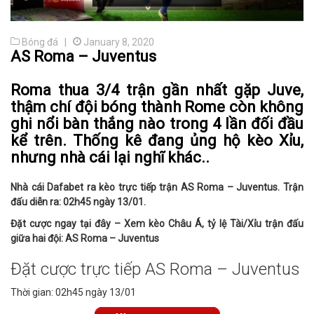
Bóng đá |
January 8, 2020
AS Roma – Juventus
Roma thua 3/4 trận gần nhất gặp Juve,
thậm chí đội bóng thành Rome còn không
ghi nổi bàn thắng nào trong 4 lần đối đầu
kể trên. Thống kê đang ủng hộ kèo Xỉu,
nhưng nhà cái lại nghĩ khác..
Nhà cái Dafabet ra kèo trực tiếp trận AS Roma – Juventus. Trận
đấu diễn ra: 02h45 ngày 13/01.
Đặt cược ngay tại đây – Xem kèo Châu Á, tỷ lệ Tài/Xỉu trận đấu
giữa hai đội: AS Roma – Juventus
Đặt cược trực tiếp AS Roma – Juventus
Thời gian: 02h45 ngày 13/01