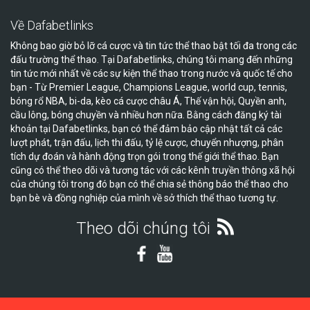
Về Dafabetlinks
Không bao giờ bỏ lỡ cá cược và tin tức thể thao bật tối đa trong các
đấu trường thể thao. Tại Dafabetlinks, chúng tôi mang đến những
tin tức mới nhất về các sự kiện thể thao trong nước và quốc tế cho
bạn - Từ Premier League, Champions League, world cup, tennis,
bóng rổ NBA, bi-da, kèo cá cược châu Á, Thế vận hội, Quyền anh,
cầu lông, bóng chuyền và nhiều hơn nữa. Bằng cách đăng ký tài
khoản tại Dafabetlinks, bạn có thể đảm bảo cập nhật tất cả các
lượt phát, trận đấu, lịch thi đấu, tỷ lệ cược, chuyển nhượng, phân
tích dự đoán và hành động trọn gói trong thế giới thể thao. Bạn
cũng có thể theo dõi và tương tác với các kênh truyền thông xã hội
của chúng tôi trong đó bạn có thể chia sẻ thông báo thể thao cho
bạn bè và đồng nghiệp của mình về sở thích thể thao tương tự.
Theo dõi chúng tôi