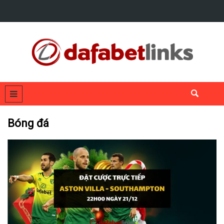
Bóng đá