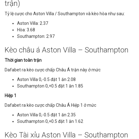
trận)
Tỷ lệ cược cho Aston Villa / Southampton và kèo hòa như sau:
Aston Villa: 2.37
Hòa: 3.68
Southampton: 2.97
Kèo châu á Aston Villa – Southampton
Thời gian toàn trận
Dafabet ra kèo cược chấp Châu Á trận này ở mức
Aston Villa 0,-0.5 đặt 1 ăn 2.08
Southampton 0,+0.5 đặt 1 ăn 1.85
Hiệp 1
Dafabet ra kèo cược chấp Châu Á Hiệp 1 ở mức
Aston Villa 0,-0.5 đặt 1 ăn 2.35
Southampton 0,+0.5 đặt 1 ăn 1.62
Kèo Tài xỉu Aston Villa – Southampton