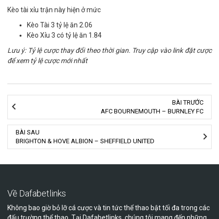
Kèo tài xỉu trận này hiện ở mức
Kèo Tài 3 tỷ lệ ăn 2.06
Kèo Xỉu 3 có tỷ lệ ăn 1.84
Lưu ý: Tỷ lệ cược thay đổi theo thời gian. Truy cập vào link đặt cược
để xem tỷ lệ cược mới nhất
BÀI TRƯỚC
AFC BOURNEMOUTH – BURNLEY FC
BÀI SAU
BRIGHTON & HOVE ALBION – SHEFFIELD UNITED
Về Dafabetlinks
Không bao giờ bỏ lỡ cá cược và tin tức thể thao bật tối đa trong các
đấu trường thể thao. Tại Dafabetlinks, chúng tôi mang đến những