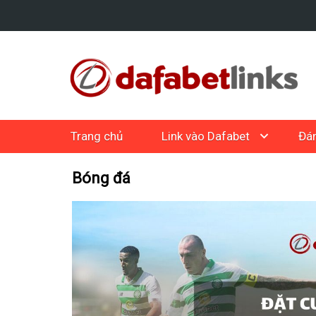
Trang chủ
Link vào Dafabet
Đán
Bóng đá