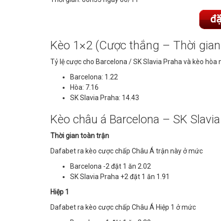
Kèo 1×2 (Cược thắng – Thời gian 
Tỷ lệ cược cho Barcelona / SK Slavia Praha và kèo hòa 
Barcelona: 1.22
Hòa: 7.16
SK Slavia Praha: 14.43
Kèo châu á Barcelona – SK Slavia
Thời gian toàn trận
Dafabet ra kèo cược chấp Châu Á trận này ở mức
Barcelona -2 đặt 1 ăn 2.02
SK Slavia Praha +2 đặt 1 ăn 1.91
Hiệp 1
Dafabet ra kèo cược chấp Châu Á Hiệp 1 ở mức