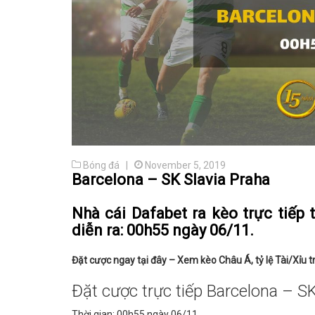
Bóng đá |
November 5, 2019
Barcelona – SK Slavia Praha
Nhà cái Dafabet ra kèo trực tiếp 
diễn ra: 00h55 ngày 06/11.
Đặt cược ngay tại đây – Xem kèo Châu Á, tỷ lệ Tài/Xỉu t
Đặt cược trực tiếp Barcelona – SK
Thời gian: 00h55 ngày 06/11