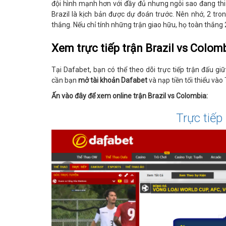
đội hình mạnh hơn với đầy đủ nhưng ngôi sao đang thi
Brazil là kịch bản được dự đoán trước. Nên nhớ, 2 tron
thắng. Nếu chỉ tính những trận giao hữu, họ toàn thắng
Xem trực tiếp trận Brazil vs Colomb
Tại Dafabet, bạn có thể theo dõi trực tiếp trận đấu gi
cần bạn
mở tài khoản Dafabet
và nạp tiền tối thiểu vào
Ấn vào đây để xem online trận Brazil vs Colombia:
Trực tiếp