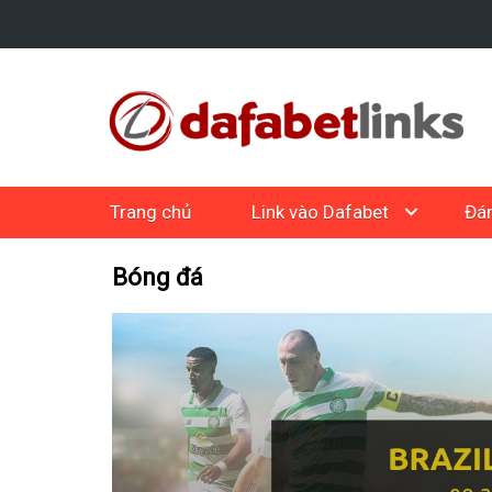
Trang chủ
Link vào Dafabet
Đán
Bóng đá