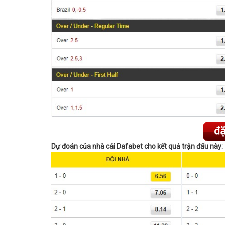
Dự đoán của nhà cái Dafabet cho kết quả trận đấu này: