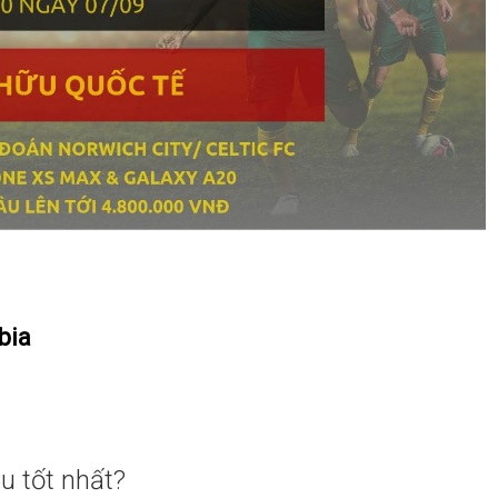
bia
u tốt nhất?