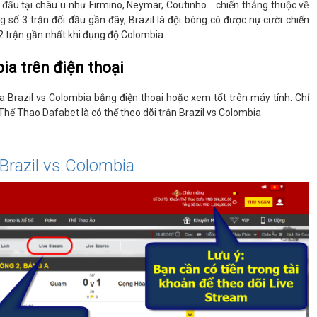
 đấu tại châu u như Firmino, Neymar, Coutinho… chiến thắng thuộc về
g số 3 trận đối đầu gần đây, Brazil là đội bóng có được nụ cười chiến
 2 trận gần nhất khi đụng độ Colombia.
ia trên điện thoại
ữa Brazil vs Colombia bằng điện thoại hoặc xem tốt trên máy tính. Chỉ
 Thể Thao Dafabet là có thể theo dõi trận Brazil vs Colombia
 Brazil vs Colombia