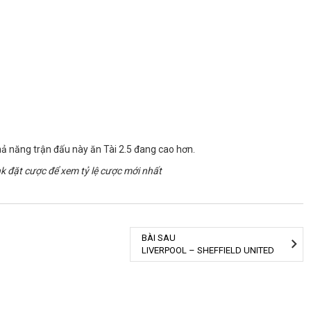
khả năng trận đấu này ăn Tài 2.5 đang cao hơn.
ink đặt cược để xem tỷ lệ cược mới nhất
BÀI SAU
LIVERPOOL – SHEFFIELD UNITED