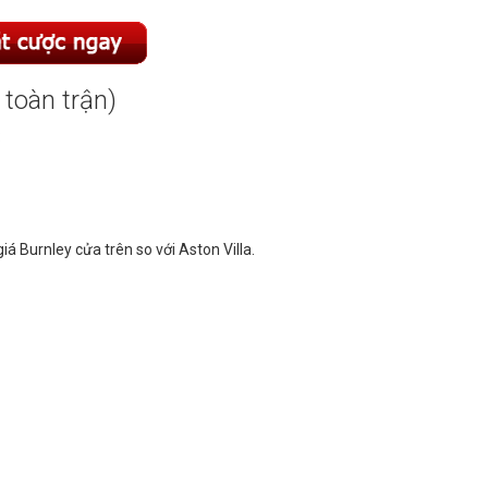
toàn trận)
:
á Burnley cửa trên so với Aston Villa.