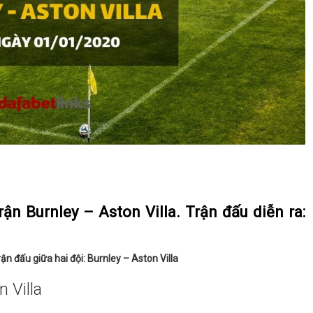
rận Burnley – Aston Villa. Trận đấu diễn ra:
ận đấu giữa hai đội: Burnley – Aston Villa
 Villa