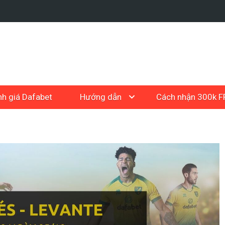
h giá Dafabet
Hướng dẫn
Cách nhận 300k F