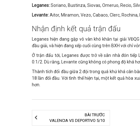
Leganes:
Soriano, Bustinza, Siovas, Omeruo, Recio, Silv
Levante:
Aitor, Miramon, Vezo, Cabaco, Clerc, Rochina,
Nhận định kết quả trận đấu
Leganes hiện đang gặp vô vàn khó khăn tại giải VĐQG 
đầu giải, và hiện đang xếp cuối cùng trên BXH với chỉ vỏ
Ở trận đấu tới, Leganes được trở về sân nhà đón tiếp 
0:1/2. Dù rằng, Levante cũng không có phong độ khá hơn,
Thành tích đối đầu giữa 2 đội trong quá khứ khá cân bằn
18 lần đối đầu. Với tình thế hiện tại, một kết quả hòa 
hơn.
BÀI TRƯỚC
VALENCIA VS DEPORTIVO 5/10