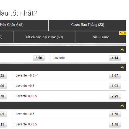
âu tốt nhất?