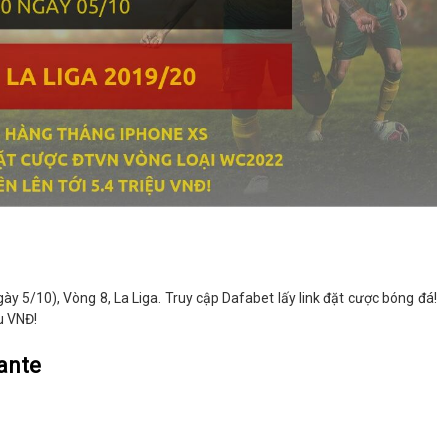
ày 5/10), Vòng 8, La Liga. Truy cập Dafabet lấy link đặt cược bóng đá!
u VNĐ!
ante