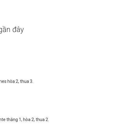
gần đây
nes hòa 2, thua 3.
te thắng 1, hòa 2, thua 2.