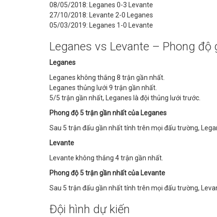
08/05/2018: Leganes 0-3 Levante
27/10/2018: Levante 2-0 Leganes
05/03/2019: Leganes 1-0 Levante
Leganes vs Levante – Phong độ 
Leganes
Leganes không thắng 8 trận gần nhất.
Leganes thủng lưới 9 trận gần nhất.
5/5 trận gần nhất, Leganes là đội thủng lưới trước.
Phong độ 5 trận gần nhất của Leganes
Sau 5 trận đấu gần nhất tính trên mọi đấu trường, Lega
Levante
Levante không thắng 4 trận gần nhất.
Phong độ 5 trận gần nhất của Levante
Sau 5 trận đấu gần nhất tính trên mọi đấu trường, Levan
Đội hình dự kiến