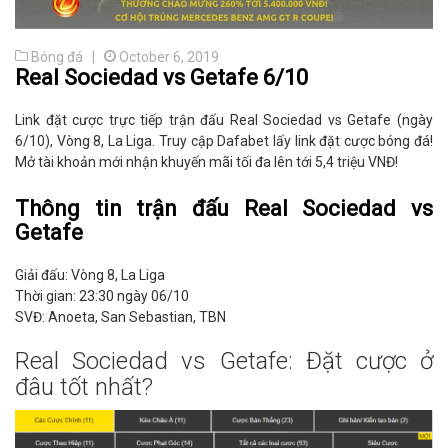
Bóng đá |
October 6, 2019
Real Sociedad vs Getafe 6/10
Link đặt cược trực tiếp trận đấu Real Sociedad vs Getafe (ngày
6/10), Vòng 8, La Liga. Truy cập Dafabet lấy link đặt cược bóng đá!
Mở tài khoản mới nhận khuyến mãi tối đa lên tới 5,4 triệu VNĐ!
Thông tin trận đấu Real Sociedad vs
Getafe
Giải đấu: Vòng 8, La Liga
Thời gian: 23:30 ngày 06/10
SVĐ: Anoeta, San Sebastian, TBN
Real Sociedad vs Getafe: Đặt cược ở
đâu tốt nhất?