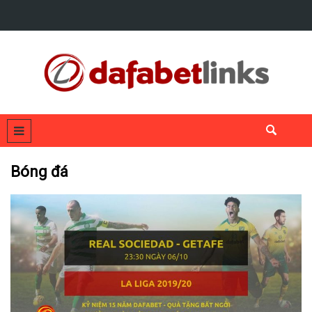
Bóng đá