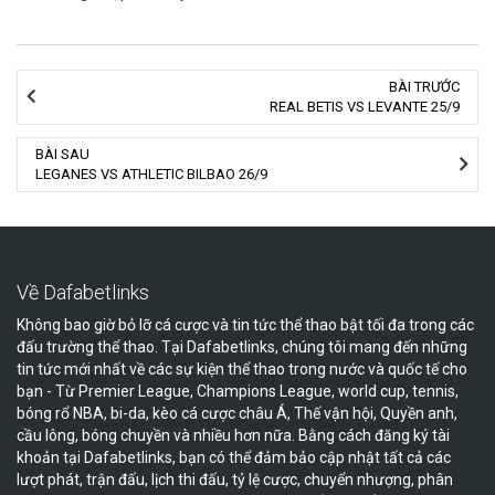
BÀI TRƯỚC
REAL BETIS VS LEVANTE 25/9
BÀI SAU
LEGANES VS ATHLETIC BILBAO 26/9
Về Dafabetlinks
Không bao giờ bỏ lỡ cá cược và tin tức thể thao bật tối đa trong các
đấu trường thể thao. Tại Dafabetlinks, chúng tôi mang đến những
tin tức mới nhất về các sự kiện thể thao trong nước và quốc tế cho
bạn - Từ Premier League, Champions League, world cup, tennis,
bóng rổ NBA, bi-da, kèo cá cược châu Á, Thế vận hội, Quyền anh,
cầu lông, bóng chuyền và nhiều hơn nữa. Bằng cách đăng ký tài
khoản tại Dafabetlinks, bạn có thể đảm bảo cập nhật tất cả các
lượt phát, trận đấu, lịch thi đấu, tỷ lệ cược, chuyển nhượng, phân