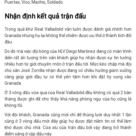
Puertas, Vico, Machis, Soldado.
Nhận định kết quả trận đấu
Trong quá khứ Real Valladolid vẫn luôn được đánh giá nhỉnh hơn
Granada nhưng họ lại không thể chiếm được ưu thế ở thành tích đối
đầu.
Do đó mà việc đội bóng của HLV Diego Martinez đang có màn trình
diễn rất ấn tượng trên sân khách giúp họ nhận được sự tin tưởng
nhiều hơn từ giới chuyên môn ở trận đấu tới. Mức kèo chấp mà đội
chủ sân José Zorrilla nhận được đang có chiều hưởng giảm xuống
càng giúp giới đầu tư có thể yên tâm hơn khi đặt hy vọng vào
Granada.
Ở 3 vòng đấu vừa qua của Real Valladolid đều không có quá 2 bàn
thắng được ghi đã cho thấy khả năng phòng ngự của họ cũng là
không tồi.
Với đội khách, Granada cũng mới chỉ để thủng lưới duy nhất 1 lần
cũng ở 3 vòng đấu mới đây giúp họ được đặt niềm tin có thể làm
khó được chủ nhà. Cửa xỉu của trận đấu bởi vậy đang trở thành
điểm sáng ở cặp đấu này.