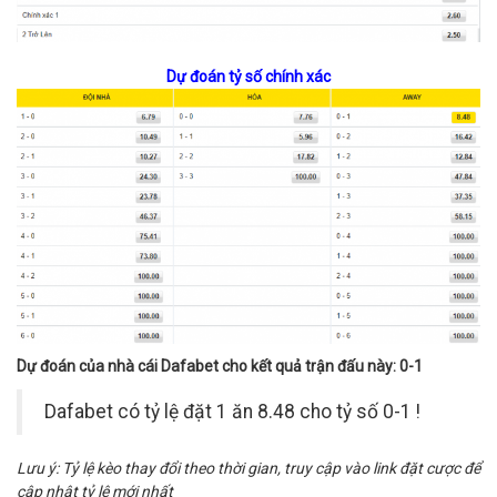
Dự đoán tỷ số chính xác
Dự đoán của nhà cái Dafabet cho kết quả trận đấu này: 0-1
Dafabet có tỷ lệ đặt 1 ăn 8.48 cho tỷ số 0-1 !
Lưu ý: Tỷ lệ kèo thay đổi theo thời gian, truy cập vào link đặt cược để
cập nhật tỷ lệ mới nhất