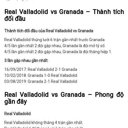
Real Valladolid vs Granada – Thành tích
đối đầu
Thành tích đối đầu của Real Valladolid vs Granada
Real Valladolid thủng lưới 6 trận gần nhất trước Granada.
4/5 lần gần nhất 2 đội gặp nhau, Granada là đội mở tỷ số.
4/5 lần gần nhất 2 đội gặp nhau, Granada là đội thắng hiệp 1.
3 lần gặp nhau gần nhất:
16/09/2017: Real Valladolid 2-1 Granada
10/02/2018: Granada 1-0 Real Valladolid
03/08/2019: Granada 2-1 Real Valladolid
Real Valladolid vs Granada – Phong độ
gần đây
Real Valladolid
Real Valladolid không thắng 4 trận gần nhất.