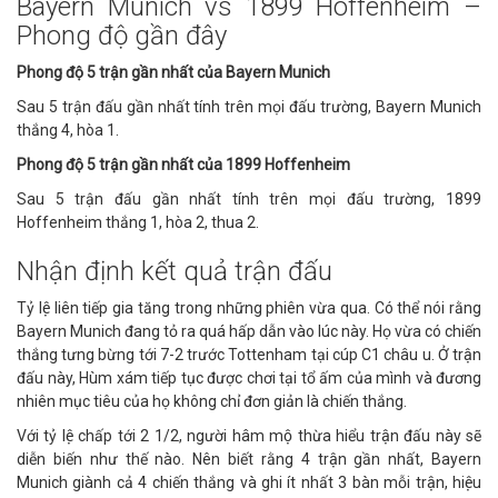
Bayern Munich vs 1899 Hoffenheim –
Phong độ gần đây
Phong độ 5 trận gần nhất của Bayern Munich
Sau 5 trận đấu gần nhất tính trên mọi đấu trường, Bayern Munich
thắng 4, hòa 1.
Phong độ 5 trận gần nhất của 1899 Hoffenheim
Sau 5 trận đấu gần nhất tính trên mọi đấu trường, 1899
Hoffenheim thắng 1, hòa 2, thua 2.
Nhận định kết quả trận đấu
Tỷ lệ liên tiếp gia tăng trong những phiên vừa qua. Có thể nói rằng
Bayern Munich đang tỏ ra quá hấp dẫn vào lúc này. Họ vừa có chiến
thắng tưng bừng tới 7-2 trước Tottenham tại cúp C1 châu u. Ở trận
đấu này, Hùm xám tiếp tục được chơi tại tổ ấm của mình và đương
nhiên mục tiêu của họ không chỉ đơn giản là chiến thắng.
Với tỷ lệ chấp tới 2 1/2, người hâm mộ thừa hiểu trận đấu này sẽ
diễn biến như thế nào. Nên biết rằng 4 trận gần nhất, Bayern
Munich giành cả 4 chiến thắng và ghi ít nhất 3 bàn mỗi trận, hiệu