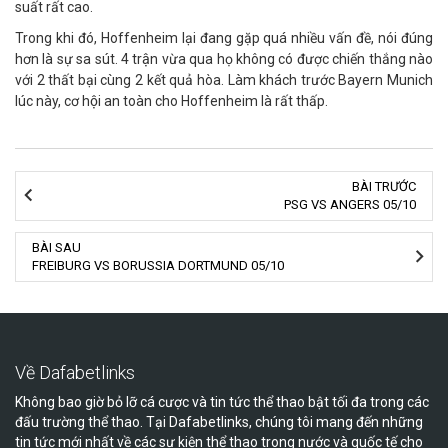
suất rất cao.
Trong khi đó, Hoffenheim lại đang gặp quá nhiều vấn đề, nói đúng
hơn là sự sa sút. 4 trận vừa qua họ không có được chiến thắng nào
với 2 thất bại cùng 2 kết quả hòa. Làm khách trước Bayern Munich
lúc này, cơ hội an toàn cho Hoffenheim là rất thấp.
BÀI TRƯỚC
PSG VS ANGERS 05/10
BÀI SAU
FREIBURG VS BORUSSIA DORTMUND 05/10
Về Dafabetlinks
Không bao giờ bỏ lỡ cá cược và tin tức thể thao bật tối đa trong các
đấu trường thể thao. Tại Dafabetlinks, chúng tôi mang đến những
tin tức mới nhất về các sự kiện thể thao trong nước và quốc tế cho