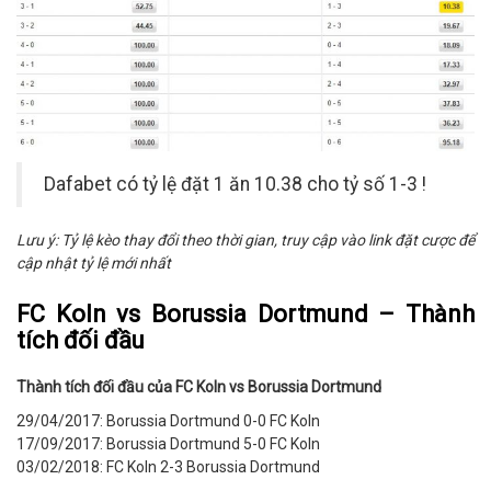
Dafabet có tỷ lệ đặt 1 ăn 10.38 cho tỷ số 1-3 !
Lưu ý: Tỷ lệ kèo thay đổi theo thời gian, truy cập vào link đặt cược để
cập nhật tỷ lệ mới nhất
FC Koln vs Borussia Dortmund – Thành
tích đối đầu
Thành tích đối đầu của FC Koln vs Borussia Dortmund
29/04/2017: Borussia Dortmund 0-0 FC Koln
17/09/2017: Borussia Dortmund 5-0 FC Koln
03/02/2018: FC Koln 2-3 Borussia Dortmund