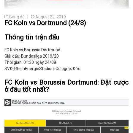
Bóng đá |
August 22, 2019
FC Koln vs Dortmund (24/8)
Thông tin trận đấu
FC Koln vs Borussia Dortmund
Giải đấu: Bundesliga 2019/20
Thời gian: 01:30 ngày 24/08
SVĐ: RheinEnergieStadion, Cologne, Đức.
FC Koln vs Borussia Dortmund: Đặt cược
ở đâu tốt nhất?