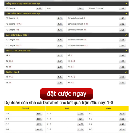
Dự đoán của nhà cái Dafabet cho kết quả trận đấu này: 1-3