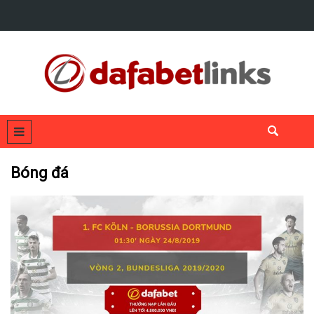
Bóng đá