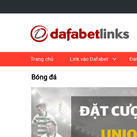
Trang chủ
Link vào Dafabet
Đán
Bóng đá