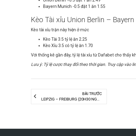
Union Berlin +0.5 đặt 1 ăn 2.49
Bayern Munich -0.5 đặt 1 ăn 1.55
Kèo Tài xỉu Union Berlin – Bayer
Kèo tài xỉu trận này hiện ở mức
Kèo Tài 3.5 tỷ lệ ăn 2.25
Kèo Xỉu 3.5 có tỷ lệ ăn 1.70
Với thống kê gần đây, tỷ lệ tài xỉu từ Dafabet cho thấy 
Lưu ý: Tỷ lệ cược thay đổi theo thời gian. Truy cập vào l
BÀI TRƯỚC
LEIPZIG – FREIBURG (20H30 NGÀY 16/05)