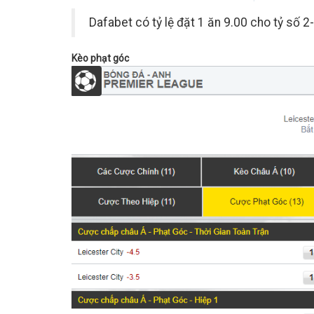
Dafabet có tỷ lệ đặt 1 ăn 9.00 cho tỷ số 2-
Kèo phạt góc