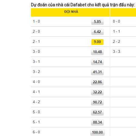
Dự đoán của nhà cái Dafabet cho kết quả trận đấu này: