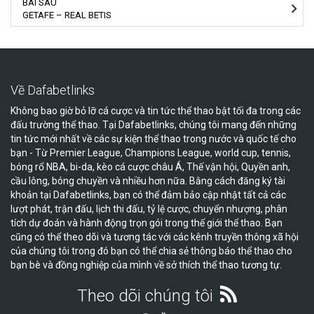
BÀI SAU
GETAFE – REAL BETIS
Về Dafabetlinks
Không bao giờ bỏ lỡ cá cược và tin tức thể thao bật tối đa trong các
đấu trường thể thao. Tại Dafabetlinks, chúng tôi mang đến những
tin tức mới nhất về các sự kiện thể thao trong nước và quốc tế cho
bạn - Từ Premier League, Champions League, world cup, tennis,
bóng rổ NBA, bi-da, kèo cá cược châu Á, Thế vận hội, Quyền anh,
cầu lông, bóng chuyền và nhiều hơn nữa. Bằng cách đăng ký tài
khoản tại Dafabetlinks, bạn có thể đảm bảo cập nhật tất cả các
lượt phát, trận đấu, lịch thi đấu, tỷ lệ cược, chuyển nhượng, phân
tích dự đoán và hành động trọn gói trong thế giới thể thao. Bạn
cũng có thể theo dõi và tương tác với các kênh truyền thông xã hội
của chúng tôi trong đó bạn có thể chia sẻ thông báo thể thao cho
bạn bè và đồng nghiệp của mình về sở thích thể thao tương tự.
Theo dõi chúng tôi