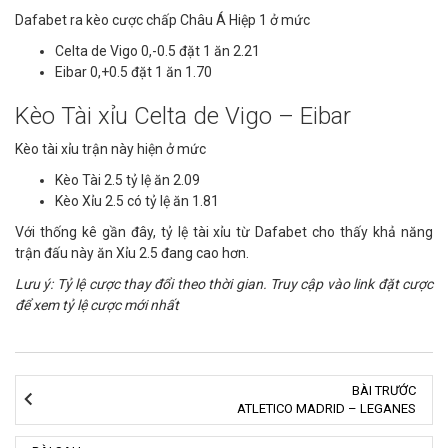
Dafabet ra kèo cược chấp Châu Á Hiệp 1 ở mức
Celta de Vigo 0,-0.5 đặt 1 ăn 2.21
Eibar 0,+0.5 đặt 1 ăn 1.70
Kèo Tài xỉu Celta de Vigo – Eibar
Kèo tài xỉu trận này hiện ở mức
Kèo Tài 2.5 tỷ lệ ăn 2.09
Kèo Xỉu 2.5 có tỷ lệ ăn 1.81
Với thống kê gần đây, tỷ lệ tài xỉu từ Dafabet cho thấy khả năng
trận đấu này ăn Xỉu 2.5 đang cao hơn.
Lưu ý: Tỷ lệ cược thay đổi theo thời gian. Truy cập vào link đặt cược
để xem tỷ lệ cược mới nhất
BÀI TRƯỚC
ATLETICO MADRID – LEGANES