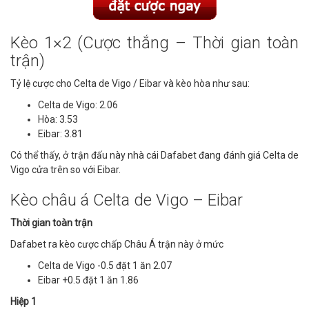
Kèo 1×2 (Cược thắng – Thời gian toàn
trận)
Tỷ lệ cược cho Celta de Vigo / Eibar và kèo hòa như sau:
Celta de Vigo: 2.06
Hòa: 3.53
Eibar: 3.81
Có thể thấy, ở trận đấu này nhà cái Dafabet đang đánh giá Celta de
Vigo cửa trên so với Eibar.
Kèo châu á Celta de Vigo – Eibar
Thời gian toàn trận
Dafabet ra kèo cược chấp Châu Á trận này ở mức
Celta de Vigo -0.5 đặt 1 ăn 2.07
Eibar +0.5 đặt 1 ăn 1.86
Hiệp 1