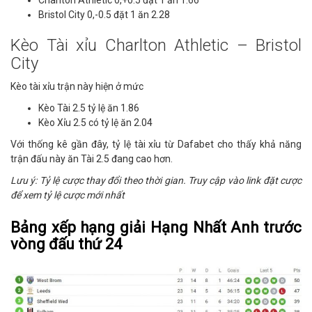
Bristol City 0,-0.5 đặt 1 ăn 2.28
Kèo Tài xỉu Charlton Athletic – Bristol
City
Kèo tài xỉu trận này hiện ở mức
Kèo Tài 2.5 tỷ lệ ăn 1.86
Kèo Xỉu 2.5 có tỷ lệ ăn 2.04
Với thống kê gần đây, tỷ lệ tài xỉu từ Dafabet cho thấy khả năng
trận đấu này ăn Tài 2.5 đang cao hơn.
Lưu ý: Tỷ lệ cược thay đổi theo thời gian. Truy cập vào link đặt cược
để xem tỷ lệ cược mới nhất
Bảng xếp hạng giải Hạng Nhất Anh trước
vòng đấu thứ 24