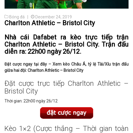
Bóng đá |
December 24, 2019
Charlton Athletic – Bristol City
Nhà cái Dafabet ra kèo trực tiếp trận
Charlton Athletic – Bristol City. Trận đấu
diễn ra: 22h00 ngày 26/12.
Đặt cược ngay tại đây – Xem kèo Châu Á, tỷ lệ Tài/Xỉu trận đấu
giữa hai đội: Charlton Athletic – Bristol City
Đặt cược trực tiếp Charlton Athletic –
Bristol City
Thời gian: 22h00 ngày 26/12
Kèo 1×2 (Cược thắng – Thời gian toàn