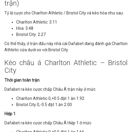
trận)
Tỷ lệ cược cho Charlton Athletic / Bristol City và kèo hòa như sau:
Charlton Athletic: 3.11
Hòa: 3.48
Bristol City: 2.27
Có thể thấy, ở trận đấu này nhà cái Dafabet đang đánh giá Charlton
Athletic cửa dưới so với Bristol City.
Kèo châu á Charlton Athletic – Bristol
City
Thời gian toàn trận
Dafabet ra kèo cược chấp Châu Á trận này ở mức
Charlton Athletic 0,+0.5 đặt 1 ăn 1.92
Bristol City 0,-0.5 đặt 1 ăn 2.00
Hiệp 1
Dafabet ra kèo cược chấp Châu Á Hiệp 1 ở mức
Charlton Athletic 0,+0.5 đặt 1 ăn 1.66