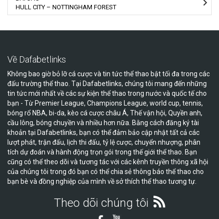
HULL CITY – NOTTINGHAM FOREST
Về Dafabetlinks
Không bao giờ bỏ lỡ cá cược và tin tức thể thao bật tối đa trong các
đấu trường thể thao. Tại Dafabetlinks, chúng tôi mang đến những
tin tức mới nhất về các sự kiện thể thao trong nước và quốc tế cho
bạn - Từ Premier League, Champions League, world cup, tennis,
bóng rổ NBA, bi-da, kèo cá cược châu Á, Thế vận hội, Quyền anh,
cầu lông, bóng chuyền và nhiều hơn nữa. Bằng cách đăng ký tài
khoản tại Dafabetlinks, bạn có thể đảm bảo cập nhật tất cả các
lượt phát, trận đấu, lịch thi đấu, tỷ lệ cược, chuyển nhượng, phân
tích dự đoán và hành động trọn gói trong thế giới thể thao. Bạn
cũng có thể theo dõi và tương tác với các kênh truyền thông xã hội
của chúng tôi trong đó bạn có thể chia sẻ thông báo thể thao cho
bạn bè và đồng nghiệp của mình về sở thích thể thao tương tự.
Theo dõi chúng tôi