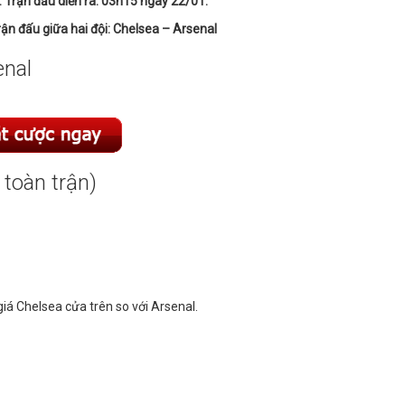
. Trận đấu diễn ra: 03h15 ngày 22/01.
rận đấu giữa hai đội: Chelsea – Arsenal
enal
toàn trận)
iá Chelsea cửa trên so với Arsenal.