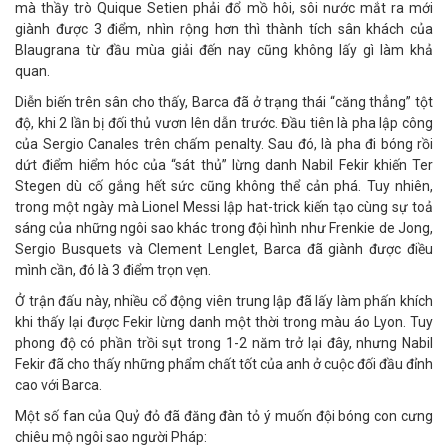
mà thầy trò Quique Setien phải đổ mồ hôi, sôi nước mắt ra mới
giành được 3 điểm, nhìn rộng hơn thì thành tích sân khách của
Blaugrana từ đầu mùa giải đến nay cũng không lấy gì làm khả
quan.
Diễn biến trên sân cho thấy, Barca đã ở trạng thái “căng thẳng” tột
độ, khi 2 lần bị đối thủ vươn lên dẫn trước. Đầu tiên là pha lập công
của Sergio Canales trên chấm penalty. Sau đó, là pha đi bóng rồi
dứt điểm hiểm hóc của “sát thủ” lừng danh Nabil Fekir khiến Ter
Stegen dù cố gắng hết sức cũng không thể cản phá. Tuy nhiên,
trong một ngày mà Lionel Messi lập hat-trick kiến tạo cùng sự toả
sáng của những ngôi sao khác trong đội hình như Frenkie de Jong,
Sergio Busquets và Clement Lenglet, Barca đã giành được điều
mình cần, đó là 3 điểm trọn vẹn.
Ở trận đấu này, nhiều cổ động viên trung lập đã lấy làm phấn khích
khi thấy lại được Fekir lừng danh một thời trong màu áo Lyon. Tuy
phong độ có phần trồi sụt trong 1-2 năm trở lại đây, nhưng Nabil
Fekir đã cho thấy những phẩm chất tốt của anh ở cuộc đối đầu đỉnh
cao với Barca.
Một số fan của Quỷ đỏ đã đăng đàn tỏ ý muốn đội bóng con cưng
chiêu mộ ngôi sao người Pháp: