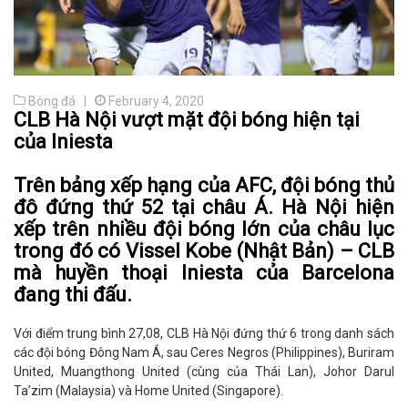
Bóng đá |
February 4, 2020
CLB Hà Nội vượt mặt đội bóng hiện tại
của Iniesta
Trên bảng xếp hạng của AFC, đội bóng thủ
đô đứng thứ 52 tại châu Á. Hà Nội hiện
xếp trên nhiều đội bóng lớn của châu lục
trong đó có Vissel Kobe (Nhật Bản) – CLB
mà huyền thoại Iniesta của Barcelona
đang thi đấu.
Với điểm trung bình 27,08, CLB Hà Nội đứng thứ 6 trong danh sách
các đội bóng Đông Nam Á, sau Ceres Negros (Philippines), Buriram
United, Muangthong United (cùng của Thái Lan), Johor Darul
Ta’zim (Malaysia) và Home United (Singapore).