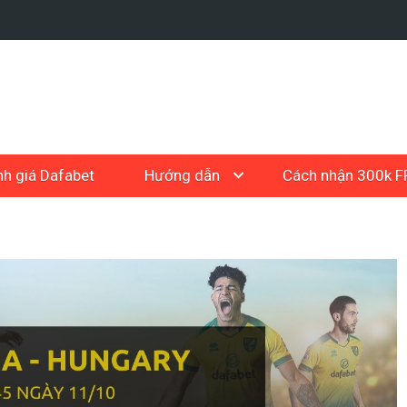
h giá Dafabet
Hướng dẫn
Cách nhận 300k F