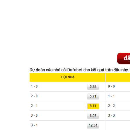
Dự đoán của nhà cái Dafabet cho kết quả trận đấu này: