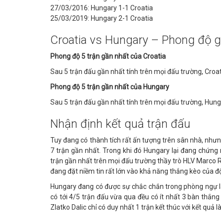
27/03/2016: Hungary 1-1 Croatia
25/03/2019: Hungary 2-1 Croatia
Croatia vs Hungary – Phong độ 
Phong độ 5 trận gần nhất của Croatia
Sau 5 trận đấu gần nhất tính trên mọi đấu trường, Croati
Phong độ 5 trận gần nhất của Hungary
Sau 5 trận đấu gần nhất tính trên mọi đấu trường, Hung
Nhận định kết quả trận đấu
Tuy đang có thành tích rất ấn tượng trên sân nhà, nhưn
7 trận gần nhất. Trong khi đó Hungary lại đang chứng
trận gần nhất trên mọi đấu trường thầy trò HLV Marco Ro
đang đặt niềm tin rất lớn vào khả năng thắng kèo của độ
Hungary đang có được sự chắc chắn trong phòng ngự l
có tới 4/5 trận đấu vừa qua đều có ít nhất 3 bàn thắng
Zlatko Dalic chỉ có duy nhất 1 trận kết thúc với kết quả l