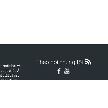
Theo dõi chúng tôi
ức mới nhất về
á cược châu Á,
ật tất cả các
ể theo dõi và
nh về sở thích