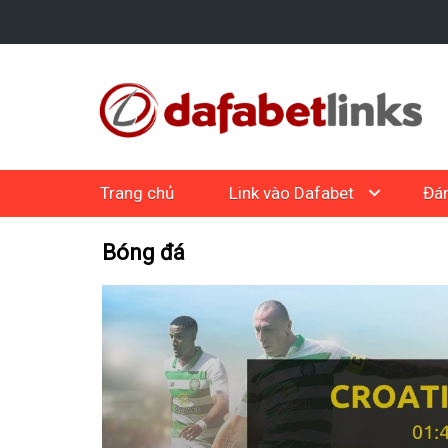
Trang chủ
Link vào Dafabet
Đán
Bóng đá