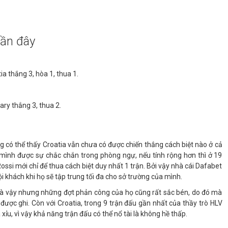
gần đây
a thắng 3, hòa 1, thua 1.
ary thắng 3, thua 2.
g có thể thấy Croatia vẫn chưa có được chiến thắng cách biệt nào ở cả
 mình được sự chắc chắn trong phòng ngự, nếu tính rộng hơn thì ở 19
ssi mới chỉ để thua cách biệt duy nhất 1 trận. Bởi vậy nhà cái Dafabet
i khách khi họ sẽ tập trung tối đa cho sở trường của mình.
à vậy nhưng những đợt phản công của họ cũng rất sắc bén, do đó mà
 được ghi. Còn với Croatia, trong 9 trận đấu gần nhất của thầy trò HLV
à xỉu, vì vậy khả năng trận đấu có thể nổ tài là không hề thấp.