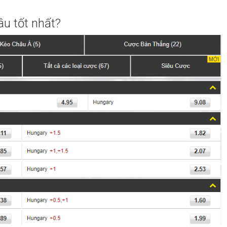
âu tốt nhất?