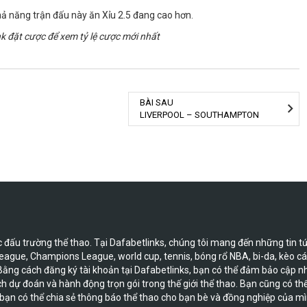
khả năng trận đấu này ăn Xỉu 2.5 đang cao hơn.
ink đặt cược để xem tỷ lệ cược mới nhất
BÀI SAU
LIVERPOOL – SOUTHAMPTON
ác đấu trường thể thao. Tại Dafabetlinks, chúng tôi mang đến những tin t
League, Champions League, world cup, tennis, bóng rổ NBA, bi-da, kèo c
Bằng cách đăng ký tài khoản tại Dafabetlinks, bạn có thể đảm bảo cập nh
tích dự đoán và hành động trọn gói trong thế giới thể thao. Bạn cũng có th
 bạn có thể chia sẻ thông báo thể thao cho bạn bè và đồng nghiệp của mì