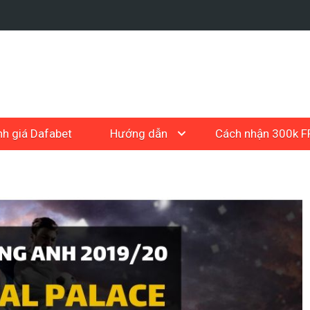
h giá Dafabet
Hướng dẫn
Cách nhận 300k F