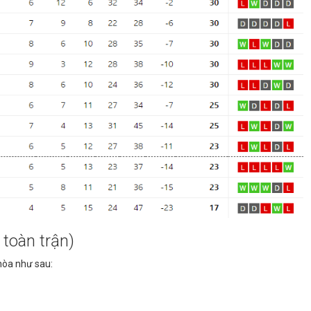
toàn trận)
 hòa như sau: