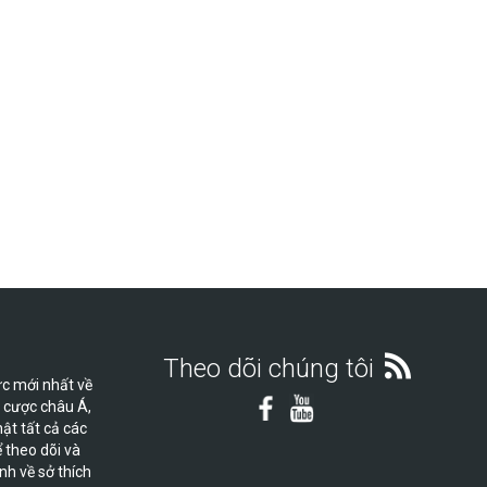
Theo dõi chúng tôi
ức mới nhất về
á cược châu Á,
ật tất cả các
ể theo dõi và
nh về sở thích