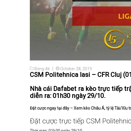
Bóng đá |
October 28, 2019
CSM Politehnica Iasi – CFR Cluj (
Nhà cái Dafabet ra kèo trực tiếp t
diễn ra: 01h30 ngày 29/10.
Đặt cược ngay tại đây – Xem kèo Châu Á, tỷ lệ Tài/Xỉu tr
Đặt cược trực tiếp CSM Politehnic
Thời gian: 01h30 ngày 29/10