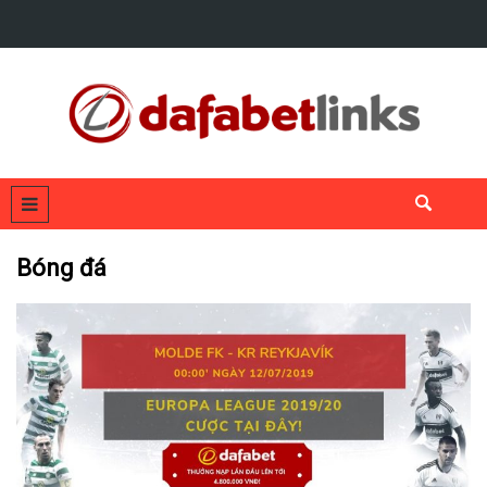
Bóng đá