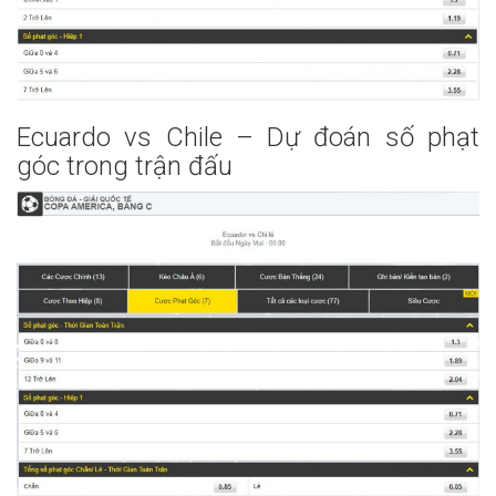
Ecuardo vs Chile – Dự đoán số phạt
góc trong trận đấu