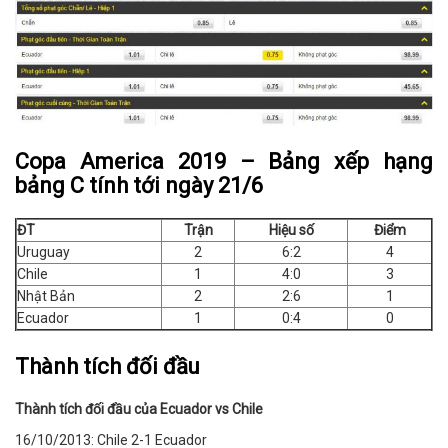
Copa America 2019 – Bảng xếp hạng
bảng C tính tới ngày 21/6
ĐT
Trận
Hiệu số
Điểm
Uruguay
2
6:2
4
Chile
1
4:0
3
Nhật Bản
2
2:6
1
Ecuador
1
0:4
0
Thành tích đối đầu
Thành tích đối đầu của Ecuador vs Chile
16/10/2013: Chile 2-1 Ecuador