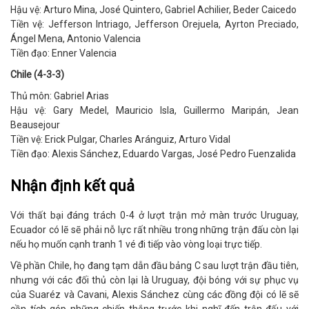
Hậu vệ: Arturo Mina, José Quintero, Gabriel Achilier, Beder Caicedo
Tiền vệ: Jefferson Intriago, Jefferson Orejuela, Ayrton Preciado,
Ángel Mena, Antonio Valencia
Tiền đạo: Enner Valencia
Chile (4-3-3)
Thủ môn: Gabriel Arias
Hậu vệ: Gary Medel, Mauricio Isla, Guillermo Maripán, Jean
Beausejour
Tiền vệ: Erick Pulgar, Charles Aránguiz, Arturo Vidal
Tiền đạo: Alexis Sánchez, Eduardo Vargas, José Pedro Fuenzalida
Nhận định kết quả
Với thất bại đáng trách 0-4 ở lượt trận mở màn trước Uruguay,
Ecuador có lẽ sẽ phải nỗ lực rất nhiều trong những trận đấu còn lại
nếu họ muốn cạnh tranh 1 vé đi tiếp vào vòng loại trực tiếp.
Về phần Chile, họ đang tạm dẫn đầu bảng C sau lượt trận đầu tiên,
nhưng với các đối thủ còn lại là Uruguay, đội bóng với sự phục vụ
của Suaréz và Cavani, Alexis Sánchez cùng các đồng đội có lẽ sẽ
cần tích góp những chiến thắng trước khi nghĩ đến trận đấu với