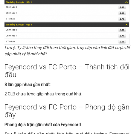
Lưu ý: Tỷ lệ kèo thay đổi theo thời gian, truy cập vào link đặt cược để
cập nhật tỷ lệ mới nhất
Feyenoord vs FC Porto – Thành tích đối
đầu
3 lần gặp nhau gần nhất:
2 CLB chưa từng gặp nhau trong quá khứ.
Feyenoord vs FC Porto – Phong độ gần
đây
Phong độ 5 trận gần nhất của Feyenoord
Sau 5 trận đấu gần nhất tính trên mọi đấu trường, Feyenoord