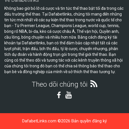
Không bao giờ bỏ lỡ cá cược và tin tức thể thao bật tối đa trong các
đấu trường thể thao. Tại Dafabetlinks, chúng tôi mang đến những
tin tức mới nhất về các sự kiện thể thao trong nước và quốc tế cho
bạn - Từ Premier League, Champions League, world cup, tennis,
bóng rổ NBA, bi-da, kèo cá cược châu Á, Thế vận hội, Quyền anh,
cầu lông, bóng chuyền và nhiều hơn nữa. Bằng cách đăng ký tài
khoản tại Dafabetlinks, bạn có thể đảm bảo cập nhật tất cả các
lượt phát, trận đấu, lịch thi đấu, tỷ lệ cược, chuyển nhượng, phân
tích dự đoán và hành động trọn gói trong thế giới thể thao. Bạn
cũng có thể theo dõi và tương tác với các kênh truyền thông xã hội
của chúng tôi trong đó bạn có thể chia sẻ thông báo thể thao cho
bạn bè và đồng nghiệp của mình về sở thích thể thao tương tự.
Theo dõi chúng tôi
DafabetLinks.com ©
2026 Bản quyền đăng ký