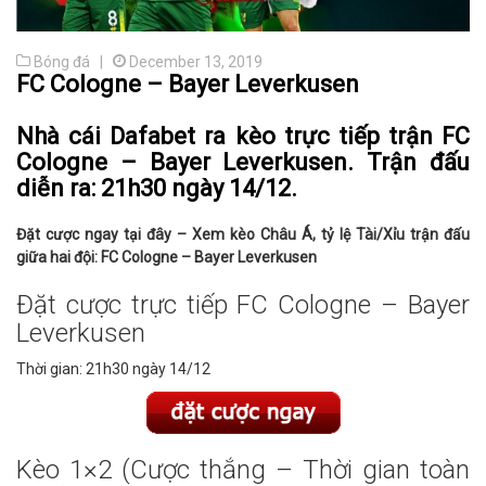
Bóng đá |
December 13, 2019
FC Cologne – Bayer Leverkusen
Nhà cái Dafabet ra kèo trực tiếp trận FC
Cologne – Bayer Leverkusen. Trận đấu
diễn ra: 21h30 ngày 14/12.
Đặt cược ngay tại đây – Xem kèo Châu Á, tỷ lệ Tài/Xỉu trận đấu
giữa hai đội: FC Cologne – Bayer Leverkusen
Đặt cược trực tiếp FC Cologne – Bayer
Leverkusen
Thời gian: 21h30 ngày 14/12
Kèo 1×2 (Cược thắng – Thời gian toàn