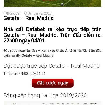
Bóng đá |
January 2, 2020
Getafe – Real Madrid
Nhà cái Dafabet ra kèo trực tiếp trận
Getafe – Real Madrid. Trận đấu diễn ra:
22h00 ngày 04/01.
Đặt cược ngay tại đây – Xem kèo Châu Á, tỷ lệ Tài/Xỉu trận đấu
giữa hai đội: Getafe – Real Madrid
Đặt cược trực tiếp Getafe – Real Madrid
Thời gian: 22h00 ngày 04/01
Bảng xếp hạng La Liga 2019/2020