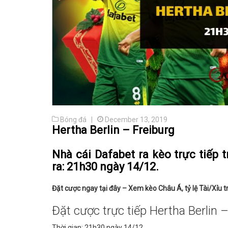
Bóng đá |
December 13, 2019
Hertha Berlin – Freiburg
Nhà cái Dafabet ra kèo trực tiếp t
ra: 21h30 ngày 14/12.
Đặt cược ngay tại đây – Xem kèo Châu Á, tỷ lệ Tài/Xỉu tr
Đặt cược trực tiếp Hertha Berlin 
Thời gian: 21h30 ngày 14/12