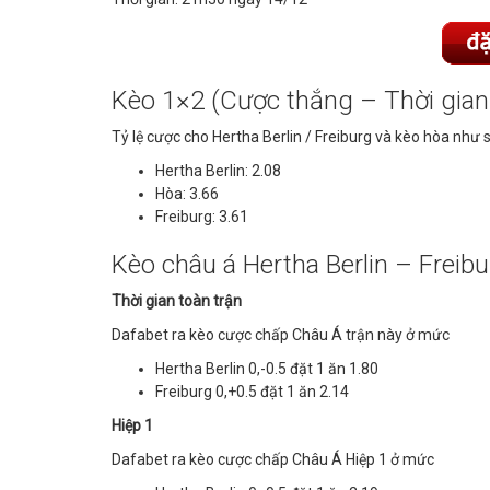
Kèo 1×2 (Cược thắng – Thời gian 
Tỷ lệ cược cho Hertha Berlin / Freiburg và kèo hòa như 
Hertha Berlin: 2.08
Hòa: 3.66
Freiburg: 3.61
Kèo châu á Hertha Berlin – Freib
Thời gian toàn trận
Dafabet ra kèo cược chấp Châu Á trận này ở mức
Hertha Berlin 0,-0.5 đặt 1 ăn 1.80
Freiburg 0,+0.5 đặt 1 ăn 2.14
Hiệp 1
Dafabet ra kèo cược chấp Châu Á Hiệp 1 ở mức