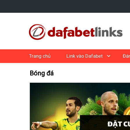
Trang chủ
Link vào Dafabet
Đán
Bóng đá