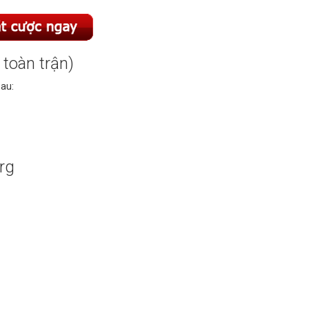
toàn trận)
sau:
urg