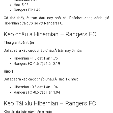
Hòa: 5.03
Rangers FC: 1.42
Có thể thấy, ở trận đấu này nhà cái Dafabet đang đánh giá
Hibernian cửa dưới so với Rangers FC.
Kèo châu á Hibernian – Rangers FC
Thời gian toàn trận
Dafabet ra kèo cược chấp Châu Á trận này ở mức
Hibernian +1.5 đặt 1 ăn 1.76
Rangers FC -1.5 đặt 1 ăn 2.19
Hiệp 1
Dafabet ra kèo cược chấp Châu Á Hiệp 1 ở mức
Hibernian +0.5 đặt 1 ăn 1.94
Rangers FC -0.5 đặt 1 ăn 1.94
Kèo Tài xỉu Hibernian – Rangers FC
Kèo tài xỉu trận này hiện ở mức