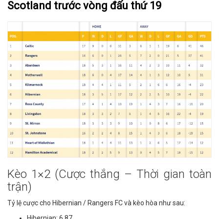
Scotland trước vòng đấu thứ 19
Kèo 1×2 (Cược thắng – Thời gian toàn
trận)
Tỷ lệ cược cho Hibernian / Rangers FC và kèo hòa như sau:
Hibernian: 6.87