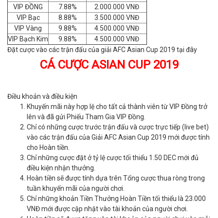
VIP ĐỒNG
7.88%
2.000.000 VNĐ
VIP Bạc
8.88%
3.500.000 VNĐ
VIP Vàng
9.88%
4.500.000 VNĐ
VIP Bạch Kim
9.88%
4.500.000 VNĐ
Đặt cược vào các trận đấu của giải AFC Asian Cup 2019 tại đây
CÁ CƯỢC ASIAN CUP 2019
Điều khoản và điều kiện
Khuyến mãi này hợp lệ cho tất cả thành viên từ VIP Đồng trở
lên và đã gửi Phiếu Tham Gia VIP Đồng.
Chỉ có những cược trước trận đấu và cược trực tiếp (live bet)
vào các trận đấu của Giải AFC Asian Cup 2019 mới được tính
cho Hoàn tiền.
Chỉ những cược đặt ở tỷ lệ cược tối thiểu 1.50 DEC mới đủ
điều kiện nhận thưởng.
Hoàn tiền sẽ được tính dựa trên Tổng cược thua ròng trong
tuần khuyến mãi của người chơi.
Chỉ những khoản Tiền Thưởng Hoàn Tiền tối thiểu là 23.000
VNĐ mới được cập nhật vào tài khoản của người chơi.