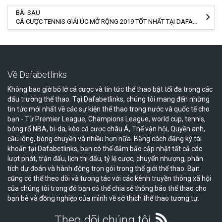
BÀI SAU
CÁ CƯỢC TENNIS GIẢI ÚC MỞ RỘNG 2019 TỐT NHẤT TẠI DAFABET!
Về Dafabetlinks
Không bao giờ bỏ lỡ cá cược và tin tức thể thao bật tối đa trong các
đấu trường thể thao. Tại Dafabetlinks, chúng tôi mang đến những
tin tức mới nhất về các sự kiện thể thao trong nước và quốc tế cho
bạn - Từ Premier League, Champions League, world cup, tennis,
bóng rổ NBA, bi-da, kèo cá cược châu Á, Thế vận hội, Quyền anh,
cầu lông, bóng chuyền và nhiều hơn nữa. Bằng cách đăng ký tài
khoản tại Dafabetlinks, bạn có thể đảm bảo cập nhật tất cả các
lượt phát, trận đấu, lịch thi đấu, tỷ lệ cược, chuyển nhượng, phân
tích dự đoán và hành động trọn gói trong thế giới thể thao. Bạn
cũng có thể theo dõi và tương tác với các kênh truyền thông xã hội
của chúng tôi trong đó bạn có thể chia sẻ thông báo thể thao cho
bạn bè và đồng nghiệp của mình về sở thích thể thao tương tự.
Theo dõi chúng tôi