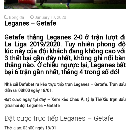
Bóng đá |
January 17, 2020
Leganes – Getafe
Getafe thắng Leganes 2-0 ở trận lượt đi
La Liga 2019/2020. Tuy nhiên phong độ
lúc này của đội khách đang không cao với
3 thất bại gần đây nhất, không ghi nổi bàn
thắng nào. Ở chiều ngược lại, Leganes bất
bại 6 trận gần nhất, thắng 4 trong số đó!
Nhà cái Dafabet ra kèo trực tiếp trận Leganes – Getafe. Trận đấu
diễn ra: 03h00 ngày 18/01.
Đặt cược ngay tại đây – Xem kèo Châu Á, tỷ lệ Tài/Xỉu trận đấu
giữa hai đội: Leganes – Getafe
Đặt cược trực tiếp Leganes – Getafe
Thời gian: 03h00 ngày 18/01