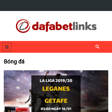
Bóng đá