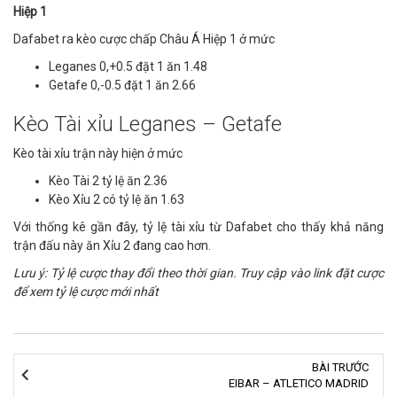
Hiệp 1
Dafabet ra kèo cược chấp Châu Á Hiệp 1 ở mức
Leganes 0,+0.5 đặt 1 ăn 1.48
Getafe 0,-0.5 đặt 1 ăn 2.66
Kèo Tài xỉu Leganes – Getafe
Kèo tài xỉu trận này hiện ở mức
Kèo Tài 2 tỷ lệ ăn 2.36
Kèo Xỉu 2 có tỷ lệ ăn 1.63
Với thống kê gần đây, tỷ lệ tài xỉu từ Dafabet cho thấy khả năng
trận đấu này ăn Xỉu 2 đang cao hơn.
Lưu ý: Tỷ lệ cược thay đổi theo thời gian. Truy cập vào link đặt cược
để xem tỷ lệ cược mới nhất
BÀI TRƯỚC
EIBAR – ATLETICO MADRID