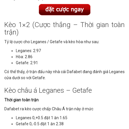
Kèo 1×2 (Cược thắng – Thời gian toàn
trận)
Tỷ lệ cược cho Leganes / Getafe và kèo hòa như sau:
Leganes: 2.97
Hòa: 2.86
Getafe: 2.91
Có thể thấy, ở trận đấu này nhà cái Dafabet đang đánh giá Leganes
cửa dưới so với Getafe.
Kèo châu á Leganes – Getafe
Thời gian toàn trận
Dafabet ra kèo cược chấp Châu Á trận này ở mức
Leganes 0,+0.5 đặt 1 ăn 1.65
Getafe 0,-0.5 đặt 1 ăn 2.38