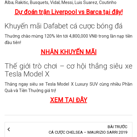
Alba; Rakitic, Busquets, Vidal; Messi, Luis Suarez, Coutinho
Dự đoán trận Liverpool vs Barca tại đây!
Khuyến mãi Dafabet cá cược bóng đá
Thưởng chào mừng 120% lên tới 4,800,000 VNĐ trong lần nạp tiền
đầu tiên!
NHẬN KHUYẾN MÃI
Thế giới trò chơi – cơ hội thắng siêu xe
Tesla Model X
Thắng ngay siêu xe Tesla Model X Luxury SUV cùng nhiều Phần
Quà và Tiền Thưởng giá trị!
XEM TẠI ĐÂY
BÀI TRƯỚC
CÁ CƯỢC CHELSEA – MAURIZIO SARRI 2019