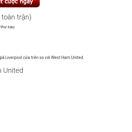
toàn trận)
 như sau:
giá Liverpool cửa trên so với West Ham United.
m United