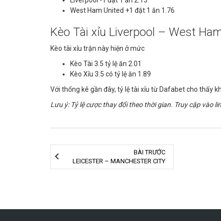
Liverpool -1 đặt 1 ăn 2.13
West Ham United +1 đặt 1 ăn 1.76
Kèo Tài xỉu Liverpool – West Ha
Kèo tài xỉu trận này hiện ở mức
Kèo Tài 3.5 tỷ lệ ăn 2.01
Kèo Xỉu 3.5 có tỷ lệ ăn 1.89
Với thống kê gần đây, tỷ lệ tài xỉu từ Dafabet cho thấy 
Lưu ý: Tỷ lệ cược thay đổi theo thời gian. Truy cập vào l
BÀI TRƯỚC
LEICESTER – MANCHESTER CITY