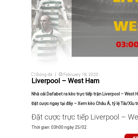
Bóng đá |
February 18, 2020
Liverpool – West Ham
Nhà cái Dafabet ra kèo trực tiếp trận Liverpool – West
Đặt cược ngay tại đây – Xem kèo Châu Á, tỷ lệ Tài/Xỉu t
Đặt cược trực tiếp Liverpool – W
Thời gian: 03h00 ngày 25/02