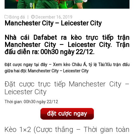
Bóng đá |
December 16, 2019
Manchester City – Leicester City
Nhà cái Dafabet ra kèo trực tiếp trận
Manchester City – Leicester City. Trận
đấu diễn ra: 00h30 ngày 22/12.
Đặt cược ngay tại đây – Xem kèo Châu Á, tỷ lệ Tài/Xỉu trận đấu
giữa hai đội: Manchester City – Leicester City
Đặt cược trực tiếp Manchester City –
Leicester City
Thời gian: 00h30 ngày 22/12
Kèo 1×2 (Cược thắng – Thời gian toàn