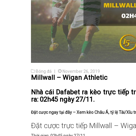
Bóng đá |
November 26, 2019
Millwall – Wigan Athletic
Nhà cái Dafabet ra kèo trực tiếp t
ra: 02h45 ngày 27/11.
Đặt cược ngay tại đây – Xem kèo Châu Á, tỷ lệ Tài/Xỉu tr
Đặt cược trực tiếp Millwall – Wiga
Thời gian: 02h45 ngày 27/11