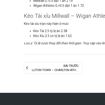
Millwall 0,-0.5 đặt 1 ăn 2.19
Wigan Athletic 0,+0.5 đặt 1 ăn 1.72
Kèo Tài xỉu Millwall – Wigan Athle
Kèo tài xỉu trận này hiện ở mức
Kèo Tài 2.5 tỷ lệ ăn 2.38
Kèo Xỉu 2.5 có tỷ lệ ăn 1.62
Lưu ý: Tỷ lệ cược thay đổi theo thời gian. Truy cập vào l
BÀI TRƯỚC
LUTON TOWN – CHARLTON ATHLETIC