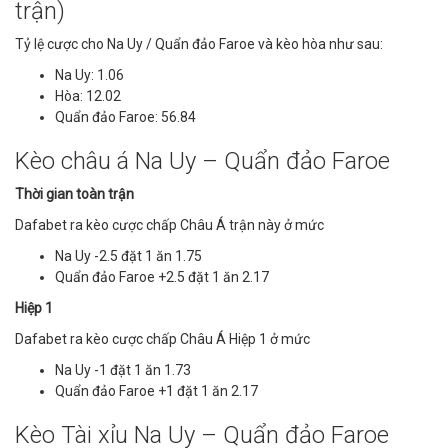
trận)
Tỷ lệ cược cho Na Uy / Quẩn đảo Faroe và kèo hòa như sau:
Na Uy: 1.06
Hòa: 12.02
Quẩn đảo Faroe: 56.84
Kèo châu á Na Uy – Quẩn đảo Faroe
Thời gian toàn trận
Dafabet ra kèo cược chấp Châu Á trận này ở mức
Na Uy -2.5 đặt 1 ăn 1.75
Quẩn đảo Faroe +2.5 đặt 1 ăn 2.17
Hiệp 1
Dafabet ra kèo cược chấp Châu Á Hiệp 1 ở mức
Na Uy -1 đặt 1 ăn 1.73
Quẩn đảo Faroe +1 đặt 1 ăn 2.17
Kèo Tài xỉu Na Uy – Quẩn đảo Faroe