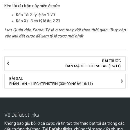
Kèo tài xỉu trận này hiện ở mức
Kèo Tài 3 tỷ lệ ăn 1.70
Kèo Xỉu 3 có tỷ lệ ăn 2.21
Lưu Quẩn đảo Faroe: Tỷ lệ cược thay đổi theo thời gian. Truy cập
vào link đặt cược để xem tỷ lệ cược mới nhất
BÀI TRƯỚC
ĐAN MẠCH – GIBRALTAR (16/11)
BÀI SAU
PHẦN LAN – LIECHTENSTEIN (00H00 NGÀY 16/11)
Về Dafabetlinks
Không bao giờ bỏ lỡ cá cược và tin tức thể thao bật tối đa trong các
đấu trường thể thao. Tại Dafabetlinks, chúng tôi mang đến những