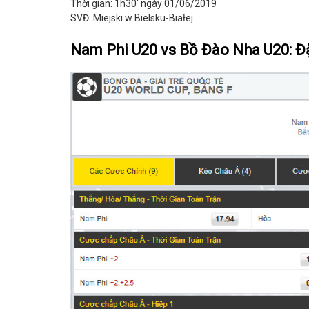
Thời gian: 1h30′ ngày 01/06/2019
SVĐ: Miejski w Bielsku-Białej
Nam Phi U20 vs Bồ Đào Nha U20: Đặ