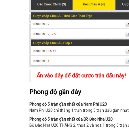
Ấn vào đây để đặt cược trận đấu này!
Phong độ gần đây
Phong độ 5 trận gần nhất của Nam Phi U20
Nam Phi U20 chỉ thắng 1 trận trong 5 trận đấu gần nhất
Phong độ 5 trận gần nhất của Bồ Đào Nha U20
Bồ Đào Nha U20 THẮNG 2, thua 2 và hòa 1 trong 5 trận