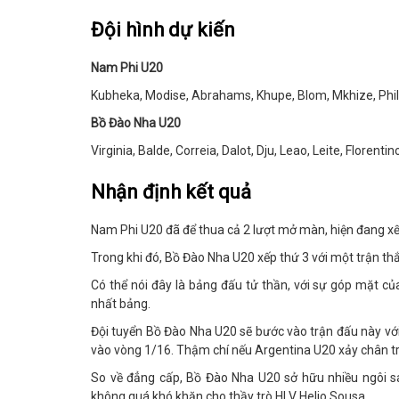
Đội hình dự kiến
Nam Phi U20
Kubheka, Modise, Abrahams, Khupe, Blom, Mkhize, Phil
Bồ Đào Nha U20
Virginia, Balde, Correia, Dalot, Dju, Leao, Leite, Florenti
Nhận định kết quả
Nam Phi U20 đã để thua cả 2 lượt mở màn, hiện đang xế
Trong khi đó, Bồ Đào Nha U20 xếp thứ 3 với một trận t
Có thể nói đây là bảng đấu tử thần, với sự góp mặt c
nhất bảng.
Đội tuyển Bồ Đào Nha U20 sẽ bước vào trận đấu này với
vào vòng 1/16. Thậm chí nếu Argentina U20 xảy chân trư
So về đẳng cấp, Bồ Đào Nha U20 sở hữu nhiều ngôi sa
không quá khó khăn cho thầy trò HLV Helio Sousa