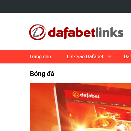
Trang chủ
Link vào Dafabet
Đán
Bóng đá