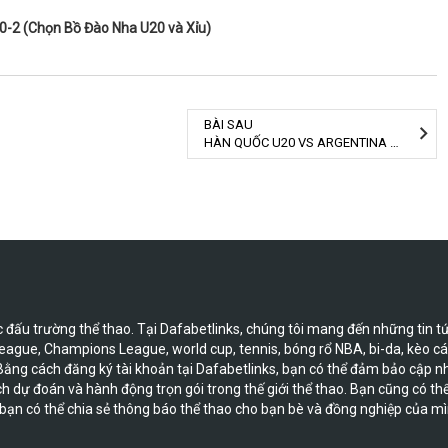
 0-2 (Chọn Bồ Đào Nha U20 và Xỉu)
BÀI SAU
HÀN QUỐC U20 VS ARGENTINA U20: KÈO BÓNG ĐÁ DAFABET NGÀY 01/06/2019
ác đấu trường thể thao. Tại Dafabetlinks, chúng tôi mang đến những tin t
League, Champions League, world cup, tennis, bóng rổ NBA, bi-da, kèo c
Bằng cách đăng ký tài khoản tại Dafabetlinks, bạn có thể đảm bảo cập nh
tích dự đoán và hành động trọn gói trong thế giới thể thao. Bạn cũng có th
 bạn có thể chia sẻ thông báo thể thao cho bạn bè và đồng nghiệp của mì