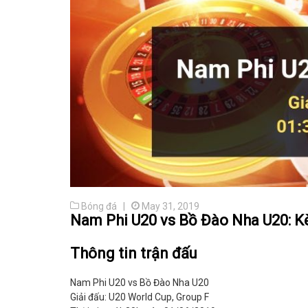
Bóng đá |
May 31, 2019
Nam Phi U20 vs Bồ Đào Nha U20: K
Thông tin trận đấu
Nam Phi U20 vs Bồ Đào Nha U20
Giải đấu: U20 World Cup, Group F