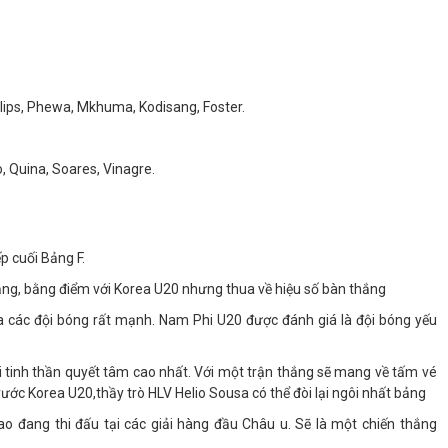
lips, Phewa, Mkhuma, Kodisang, Foster.
no, Quina, Soares, Vinagre.
p cuối Bảng F.
hắng, bằng điểm với Korea U20 nhưng thua về hiệu số bàn thắng
ủa các đội bóng rất mạnh. Nam Phi U20 được đánh giá là đội bóng yếu
 tinh thần quyết tâm cao nhất. Với một trận thắng sẽ mang về tấm vé
ớc Korea U20,thầy trò HLV Helio Sousa có thể đòi lại ngôi nhất bảng
o đang thi đấu tại các giải hàng đầu Châu u. Sẽ là một chiến thắng