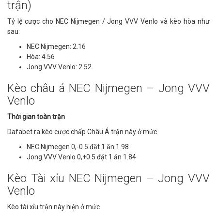
trận)
Tỷ lệ cược cho NEC Nijmegen / Jong VVV Venlo và kèo hòa như
sau:
NEC Nijmegen: 2.16
Hòa: 4.56
Jong VVV Venlo: 2.52
Kèo châu á NEC Nijmegen – Jong VVV
Venlo
Thời gian toàn trận
Dafabet ra kèo cược chấp Châu Á trận này ở mức
NEC Nijmegen 0,-0.5 đặt 1 ăn 1.98
Jong VVV Venlo 0,+0.5 đặt 1 ăn 1.84
Kèo Tài xỉu NEC Nijmegen – Jong VVV
Venlo
Kèo tài xỉu trận này hiện ở mức