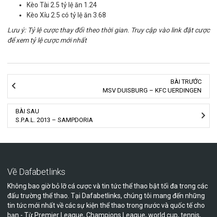
Kèo Tài 2.5 tỷ lệ ăn 1.24
Kèo Xỉu 2.5 có tỷ lệ ăn 3.68
Lưu ý: Tỷ lệ cược thay đổi theo thời gian. Truy cập vào link đặt cược
để xem tỷ lệ cược mới nhất
BÀI TRƯỚC
MSV DUISBURG – KFC UERDINGEN
BÀI SAU
S.P.A.L. 2013 – SAMPDORIA
Về Dafabetlinks
Không bao giờ bỏ lỡ cá cược và tin tức thể thao bật tối đa trong các
đấu trường thể thao. Tại Dafabetlinks, chúng tôi mang đến những
tin tức mới nhất về các sự kiện thể thao trong nước và quốc tế cho
bạn - Từ Premier League, Champions League, world cup, tennis,