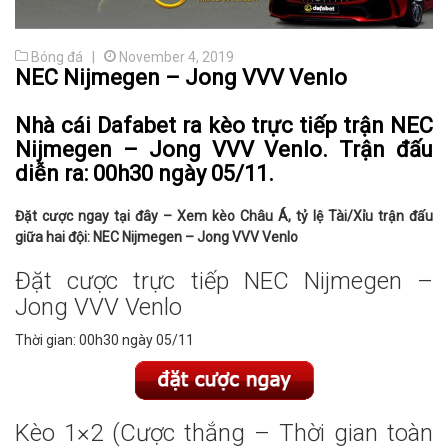
Bóng đá |
November 4, 2019
NEC Nijmegen – Jong VVV Venlo
Nhà cái Dafabet ra kèo trực tiếp trận NEC
Nijmegen – Jong VVV Venlo. Trận đấu
diễn ra: 00h30 ngày 05/11.
Đặt cược ngay tại đây – Xem kèo Châu Á, tỷ lệ Tài/Xỉu trận đấu
giữa hai đội: NEC Nijmegen – Jong VVV Venlo
Đặt cược trực tiếp NEC Nijmegen –
Jong VVV Venlo
Thời gian: 00h30 ngày 05/11
Kèo 1×2 (Cược thắng – Thời gian toàn