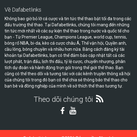
Về Dafabetlinks
Không bao giờ bỏ lỡ cá cược và tin tức thể thao bật tối đa trong các
đấu trường thể thao. Tại Dafabetlinks, chúng tôi mang đến những
tin tức mới nhất về các sự kiện thể thao trong nước và quốc tế cho
bạn - Từ Premier League, Champions League, world cup, tennis,
bóng rổ NBA, bi-da, kèo cá cược châu Á, Thế vận hội, Quyền anh,
cầu lông, bóng chuyền và nhiều hơn nữa. Bằng cách đăng ký tài
khoản tại Dafabetlinks, bạn có thể đảm bảo cập nhật tất cả các
lượt phát, trận đấu, lịch thi đấu, tỷ lệ cược, chuyển nhượng, phân
tích dự đoán và hành động trọn gói trong thế giới thể thao. Bạn
cũng có thể theo dõi và tương tác với các kênh truyền thông xã hội
của chúng tôi trong đó bạn có thể chia sẻ thông báo thể thao cho
bạn bè và đồng nghiệp của mình về sở thích thể thao tương tự.
Theo dõi chúng tôi