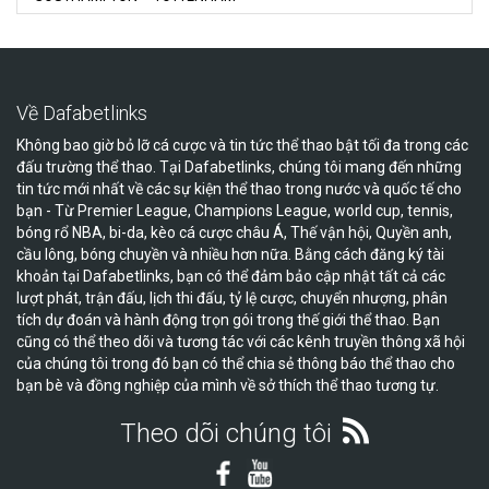
Về Dafabetlinks
Không bao giờ bỏ lỡ cá cược và tin tức thể thao bật tối đa trong các
đấu trường thể thao. Tại Dafabetlinks, chúng tôi mang đến những
tin tức mới nhất về các sự kiện thể thao trong nước và quốc tế cho
bạn - Từ Premier League, Champions League, world cup, tennis,
bóng rổ NBA, bi-da, kèo cá cược châu Á, Thế vận hội, Quyền anh,
cầu lông, bóng chuyền và nhiều hơn nữa. Bằng cách đăng ký tài
khoản tại Dafabetlinks, bạn có thể đảm bảo cập nhật tất cả các
lượt phát, trận đấu, lịch thi đấu, tỷ lệ cược, chuyển nhượng, phân
tích dự đoán và hành động trọn gói trong thế giới thể thao. Bạn
cũng có thể theo dõi và tương tác với các kênh truyền thông xã hội
của chúng tôi trong đó bạn có thể chia sẻ thông báo thể thao cho
bạn bè và đồng nghiệp của mình về sở thích thể thao tương tự.
Theo dõi chúng tôi