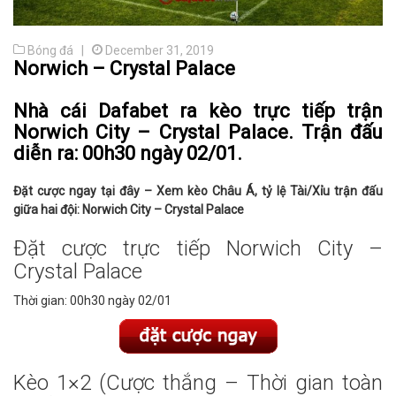
Bóng đá |
December 31, 2019
Norwich – Crystal Palace
Nhà cái Dafabet ra kèo trực tiếp trận
Norwich City – Crystal Palace. Trận đấu
diễn ra: 00h30 ngày 02/01.
Đặt cược ngay tại đây – Xem kèo Châu Á, tỷ lệ Tài/Xỉu trận đấu
giữa hai đội: Norwich City – Crystal Palace
Đặt cược trực tiếp Norwich City –
Crystal Palace
Thời gian: 00h30 ngày 02/01
Kèo 1×2 (Cược thắng – Thời gian toàn