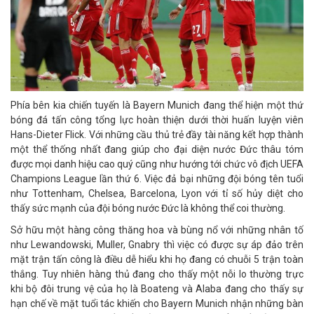
Phía bên kia chiến tuyến là Bayern Munich đang thể hiện một thứ
bóng đá tấn công tổng lực hoàn thiện dưới thời huấn luyện viên
Hans-Dieter Flick. Với những cầu thủ trẻ đầy tài năng kết hợp thành
một thể thống nhất đang giúp cho đại diện nước Đức thâu tóm
được mọi danh hiệu cao quý cũng như hướng tới chức vô địch UEFA
Champions League lần thứ 6. Việc đả bại những đội bóng tên tuổi
như Tottenham, Chelsea, Barcelona, Lyon với tỉ số hủy diệt cho
thấy sức mạnh của đội bóng nước Đức là không thể coi thường.
Sở hữu một hàng công thăng hoa và bùng nổ với những nhân tố
như Lewandowski, Muller, Gnabry thì việc có được sự áp đảo trên
mặt trận tấn công là điều dễ hiểu khi họ đang có chuỗi 5 trận toàn
thắng. Tuy nhiên hàng thủ đang cho thấy một nỗi lo thường trực
khi bộ đôi trung vệ của họ là Boateng và Alaba đang cho thấy sự
hạn chế về mặt tuổi tác khiến cho Bayern Munich nhận những bàn