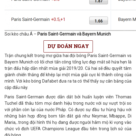
Soi kèo châu Á –
Paris Saint-Germain và Bayern Munich
Trận chung kết trong mơ giữa hai đội bóng Paris Saint-Germain vs
Bayern Munich có lối chơi tấn công tổng lực đẹp mắt sẽ hứa hẹn là
trận đấu hấp dẫn nhất mùa giải 2019/20. Cả hai sẽ đều quyết tâm
giành chiến thắng để khép lại một mùa giải cực kì thành công của
mình. Với kèo bóng Dafabet đưa ra ta có thể thấy sự cân bằng của
cặp đấu này.
Paris Saint-Germain được dẫn dắt bởi huấn luyện viên Thomas
Tuchel đã thâu tóm mọi danh hiệu trong nước với sự vượt trội so
với phần còn lại của nước Pháp. Có được sự đầu tư hùng hậu với
những bản hợp đồng bom tấn đắt giá như Neymar, Mbappe, Di
Maria,..trong đội hình thì họ đang được người hâm mộ kì vọng vào
chức vô địch UEFA Champions League đầu tiên trong lịch sử của
đội bóng.