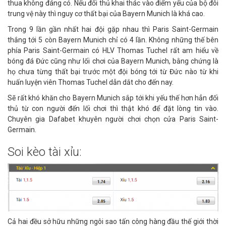
thua không đáng có. Nếu đối thủ khai thác vào điểm yếu của bộ đôi
trung vệ này thì nguy cơ thất bại của Bayern Munich là khá cao.
Trong 9 lần gần nhất hai đội gặp nhau thì Paris Saint-Germain
thắng tới 5 còn Bayern Munich chỉ có 4 lần. Không những thế bên
phía Paris Saint-Germain có HLV Thomas Tuchel rất am hiểu về
bóng đá Đức cũng như lối chơi của Bayern Munich, bằng chứng là
họ chưa từng thất bại trước một đội bóng tới từ Đức nào từ khi
huấn luyện viên Thomas Tuchel dẫn dắt cho đến nay.
Sẽ rất khó khăn cho Bayern Munich sắp tới khi yếu thế hơn hẳn đối
thủ từ con người đến lối chơi thì thật khó để đặt lòng tin vào.
Chuyên gia Dafabet khuyên người chơi chọn cửa Paris Saint-
Germain.
Soi kèo tài xỉu:
Cả hai đều sở hữu những ngôi sao tấn công hàng đầu thế giới thời