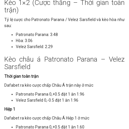
Kèo 1×2 (Cược thắng – Thời gian toàn
trận)
Tỷ lệ cược cho Patronato Parana / Velez Sarsfield và kèo hòa như
sau:
Patronato Parana: 3.48
Hòa: 3.06
Velez Sarsfield: 2.29
Kèo châu á Patronato Parana – Velez
Sarsfield
Thời gian toàn trận
Dafabet ra kèo cược chấp Châu Á trận này ở mức
Patronato Parana 0,+0.5 đặt 1 ăn 1.96
Velez Sarsfield 0,-0.5 đặt 1 ăn 1.96
Hiệp 1
Dafabet ra kèo cược chấp Châu Á Hiệp 1 ở mức
Patronato Parana 0,+0.5 đặt 1 ăn 1.60