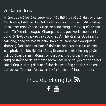
Về Dafabetlinks
Không bao giờ bỏ lỡ cá cược và tin tức thể thao bật tối đa trong các
đấu trường thể thao. Tại Dafabetlinks, chúng tôi mang đến những
tin tức mới nhất về các sự kiện thể thao trong nước và quốc tế cho
bạn - Từ Premier League, Champions League, world cup, tennis,
bóng rổ NBA, bi-da, kèo cá cược châu Á, Thế vận hội, Quyền anh,
cầu lông, bóng chuyền và nhiều hơn nữa. Bằng cách đăng ký tài
khoản tại Dafabetlinks, bạn có thể đảm bảo cập nhật tất cả các
lượt phát, trận đấu, lịch thi đấu, tỷ lệ cược, chuyển nhượng, phân
tích dự đoán và hành động trọn gói trong thế giới thể thao. Bạn
cũng có thể theo dõi và tương tác với các kênh truyền thông xã hội
của chúng tôi trong đó bạn có thể chia sẻ thông báo thể thao cho
bạn bè và đồng nghiệp của mình về sở thích thể thao tương tự.
Theo dõi chúng tôi