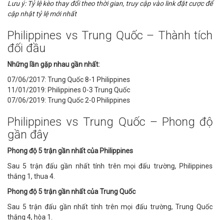
Lưu ý: Tỷ lệ kèo thay đổi theo thời gian, truy cập vào link đặt cược để
cập nhật tỷ lệ mới nhất
Philippines vs Trung Quốc – Thành tích
đối đầu
Những lần gặp nhau gần nhất:
07/06/2017: Trung Quốc 8-1 Philippines
11/01/2019: Philippines 0-3 Trung Quốc
07/06/2019: Trung Quốc 2-0 Philippines
Philippines vs Trung Quốc – Phong độ
gần đây
Phong độ 5 trận gần nhất của Philippines
Sau 5 trận đấu gần nhất tính trên mọi đấu trường, Philippines
thắng 1, thua 4.
Phong độ 5 trận gần nhất của Trung Quốc
Sau 5 trận đấu gần nhất tính trên mọi đấu trường, Trung Quốc
thắng 4, hòa 1.