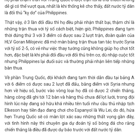
dễ gì có thể vượt qua, nhất là khi thống kê cho thấy, đất nước tỷ dân
là đối thủ “kỵ dơ” của Philippines.
Thật vậy, ở 3 lần đối đầu thì họ đều phải nhận thất bại, thậm chí là
những trận thua với tỷ số cách biệt, hiện giờ, Philippines đang tạm
thời đứng thứ 3 với 3 điểm có được sau 2 lượt trận, đoàn quân của
HLV Goran Milojevic đã mở màn bằng trận thua tan tác trước Syria
với tỷ số 2-5, có vẻ như việc thay tướng cũng không giúp họ chơi tốt
hơn, đặc biệt là khi phải đối đầu với đối thủ trên cơ, dù nhập cuộc tốt
nhưng Philippines lại đuối sức và thường phải nhận liên tiếp những
bàn thua.
Về phần Trung Quốc, đội khách đang tạm thời dẫn đầu tại bảng A
với 6 điểm có được sau 2 lượt đã đấu, bằng điểm với Syria nhưng
hơn về hiệu số, bước vào vòng loại họ đã có được 2 chiến thắng,
hàng công đã ghi tới 12 bàn và hàng thủ chưa để lọt lưới, trong đội
hình lúc này đang sở hữu khá nhiều tên tuổi như cầu thủ nhập tịch
Elkeson hay tiền đạo đang chơi cho Espanyol là Wu Lei, do đó, hứa
hẹn Trung Quốc sẽ có màn lột xác sau những thất vọng gần đây,
với tình hình này thì chuyên gia dự đoán tỷ số bóng đá cho rằng
chiến thắng là điều đã được dự báo trước với đất nước tỷ dân.