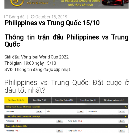
Bóng đá |
October 15, 2019
Philippines vs Trung Quốc 15/10
Thông tin trận đấu Philippines vs Trung
Quốc
Giải đấu: Vòng loại World Cup 2022
Thời gian: 19:00 ngày 15/10
SVĐ: Thông tin đang được cập nhật.
Philippines vs Trung Quốc: Đặt cược ở
đâu tốt nhất?