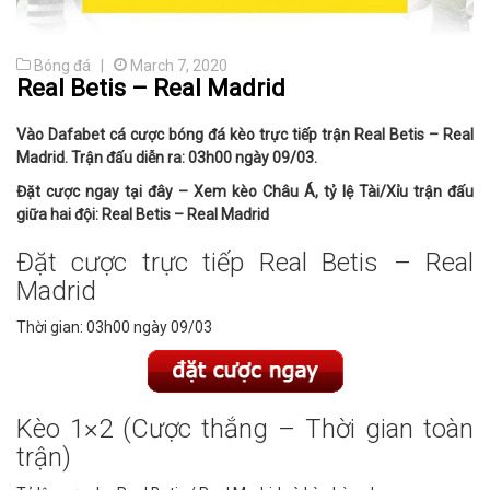
Bóng đá |
March 7, 2020
Real Betis – Real Madrid
Vào Dafabet cá cược bóng đá kèo trực tiếp trận Real Betis – Real
Madrid. Trận đấu diễn ra: 03h00 ngày 09/03.
Đặt cược ngay tại đây – Xem kèo Châu Á, tỷ lệ Tài/Xỉu trận đấu
giữa hai đội: Real Betis – Real Madrid
Đặt cược trực tiếp Real Betis – Real
Madrid
Thời gian: 03h00 ngày 09/03
Kèo 1×2 (Cược thắng – Thời gian toàn
trận)