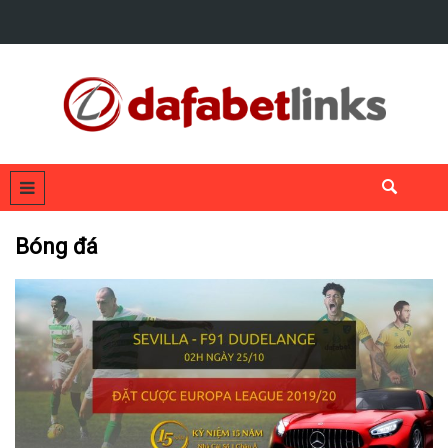
Bóng đá