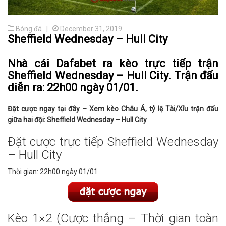
Bóng đá |
December 31, 2019
Sheffield Wednesday – Hull City
Nhà cái Dafabet ra kèo trực tiếp trận
Sheffield Wednesday – Hull City. Trận đấu
diễn ra: 22h00 ngày 01/01.
Đặt cược ngay tại đây – Xem kèo Châu Á, tỷ lệ Tài/Xỉu trận đấu
giữa hai đội: Sheffield Wednesday – Hull City
Đặt cược trực tiếp Sheffield Wednesday
– Hull City
Thời gian: 22h00 ngày 01/01
Kèo 1×2 (Cược thắng – Thời gian toàn