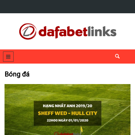
Bóng đá